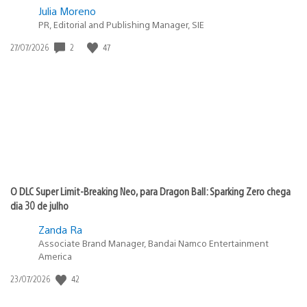
Julia Moreno
PR, Editorial and Publishing Manager, SIE
Data
2
47
27/07/2026
de
publicação:
O DLC Super Limit-Breaking Neo, para Dragon Ball: Sparking Zero chega
dia 30 de julho
Zanda Ra
Associate Brand Manager, Bandai Namco Entertainment
America
Data
42
23/07/2026
de
publicação: