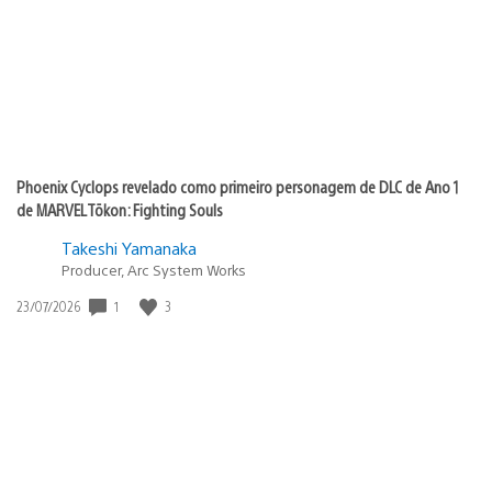
Phoenix Cyclops revelado como primeiro personagem de DLC de Ano 1
de MARVEL Tōkon: Fighting Souls
Takeshi Yamanaka
Producer, Arc System Works
Data
1
3
23/07/2026
de
publicação: