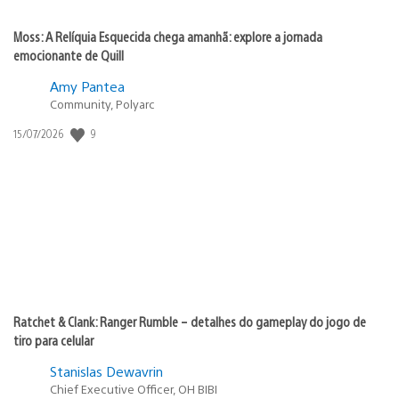
Moss: A Relíquia Esquecida chega amanhã: explore a jornada
emocionante de Quill
Amy Pantea
Community, Polyarc
Data
9
15/07/2026
de
publicação:
Ratchet & Clank: Ranger Rumble – detalhes do gameplay do jogo de
tiro para celular
Stanislas Dewavrin
Chief Executive Officer, OH BIBI