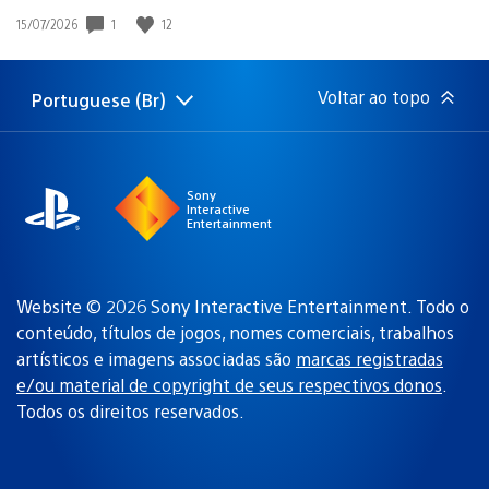
Data
1
12
15/07/2026
de
publicação:
Voltar ao topo
Portuguese (Br)
Selecione
Região
uma
atual:
região
Sony
Interactive
Entertainment
Website © 2026 Sony Interactive Entertainment. Todo o
conteúdo, títulos de jogos, nomes comerciais, trabalhos
artísticos e imagens associadas são
marcas registradas
e/ou material de copyright de seus respectivos donos
.
Todos os direitos reservados.