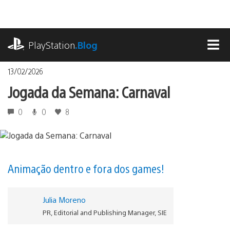
Ir
para
o
playstation.com
conteúdo
PlayStation
.Blog
MEN
13/02/2026
Jogada da Semana: Carnaval
0
0
8
Animação dentro e fora dos games!
Julia Moreno
PR, Editorial and Publishing Manager, SIE