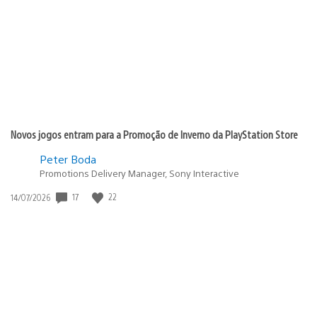
publicação:
Novos jogos entram para a Promoção de Inverno da PlayStation Store
Peter Boda
Promotions Delivery Manager, Sony Interactive
Data
17
22
14/07/2026
de
publicação: