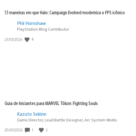
13 maneiras em que Halo: Campaign Evolved moderniza o FPS icônico
Phil Hornshaw
PlayStation Blog Contributor
Data
4
23/07/2026
de
publicação:
Guia de Iniciantes para MARVEL Tōkon: Fighting Souls
Kazuto Sekine
Game Director, Lead Battle Designer, Arc System Works
Data
1
5
20/07/2026
de