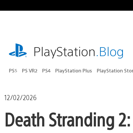
Ir
para
o
conteúdo
playstation.com
PlayStation
.Blog
PS5
PS VR2
PS4
PlayStation Plus
PlayStation Sto
12/02/2026
Death Stranding 2: