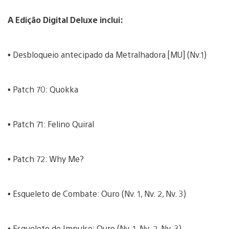
A Edição Digital Deluxe inclui:
•
Desbloqueio antecipado da Metralhadora [MU] (Nv.1)
•
Patch 70: Quokka
•
Patch 71: Felino Quiral
•
Patch 72: Why Me?
•
Esqueleto de Combate: Ouro (Nv. 1, Nv. 2, Nv. 3)
•
Esqueleto de Impulso: Ouro (Nv. 1, Nv. 2, Nv. 3)