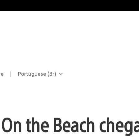
re
Portuguese (Br)
Selecione
Região
uma
atual:
região
 On the Beach cheg