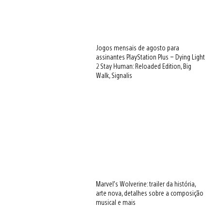
View
and
download
image
Jogos mensais de agosto para
View
assinantes PlayStation Plus – Dying Light
and
2 Stay Human: Reloaded Edition, Big
download
Walk, Signalis
image
View
and
download
image
View
and
download
image
Marvel’s Wolverine: trailer da história,
View
arte nova, detalhes sobre a composição
and
musical e mais
download