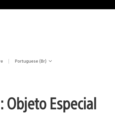
re
Portuguese (Br)
Selecione
Região
uma
atual:
região
 Objeto Especial