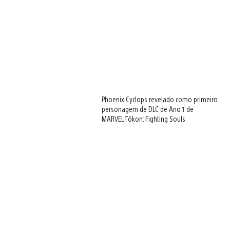
image
View
and
Phoenix Cyclops revelado como primeiro
download
personagem de DLC de Ano 1 de
image
MARVEL Tōkon: Fighting Souls