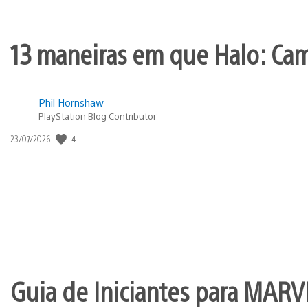
13 maneiras em que Halo: Ca
Phil Hornshaw
PlayStation Blog Contributor
Data
4
23/07/2026
de
publicação:
Guia de Iniciantes para MARV