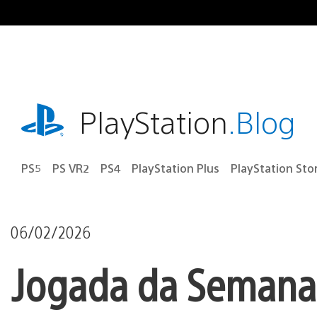
Ir
para
o
conteúdo
playstation.com
PlayStation
.Blog
PS5
PS VR2
PS4
PlayStation Plus
PlayStation Sto
06/02/2026
Jogada da Semana: