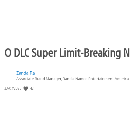
O DLC Super Limit-Breaking Ne
Zanda Ra
Associate Brand Manager, Bandai Namco Entertainment America
Data
42
23/07/2026
de
publicação: