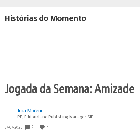
Histórias do Momento
Jogada da Semana: Amizade
Julia Moreno
PR, Editorial and Publishing Manager, SIE
Data
2
45
27/07/2026
de
publicação: