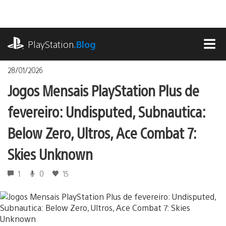
Ir
para
o
playstation.com
conteúdo
PlayStation
.Blog
MEN
28/01/2026
Jogos Mensais PlayStation Plus de
fevereiro: Undisputed, Subnautica:
Below Zero, Ultros, Ace Combat 7:
Skies Unknown
1
0
15