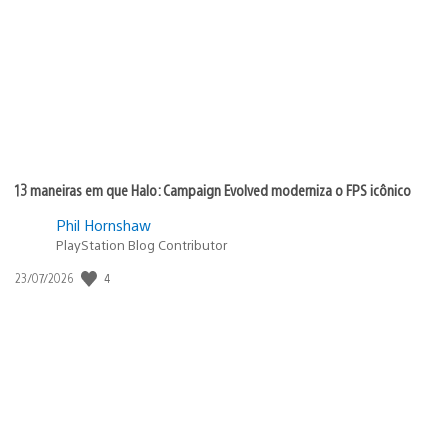
publicação:
13 maneiras em que Halo: Campaign Evolved moderniza o FPS icônico
Phil Hornshaw
PlayStation Blog Contributor
Data
4
23/07/2026
de
publicação: