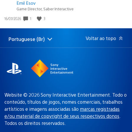
Emil Esov
Game Director, Saber Interactive
Data
1
3
16/07/2026
de
publicação:
Voltar ao topo
Portuguese (Br)
Selecione
Região
uma
atual:
região
Sony
Interactive
Entertainment
Website © 2026 Sony Interactive Entertainment. Todo o
conteúdo, títulos de jogos, nomes comerciais, trabalhos
artísticos e imagens associadas são
marcas registradas
e/ou material de copyright de seus respectivos donos
.
Todos os direitos reservados.