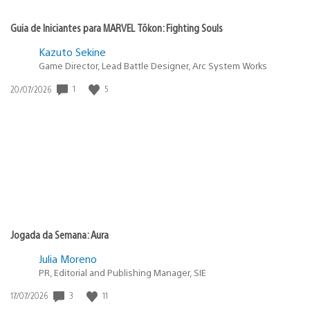
Guia de Iniciantes para MARVEL Tōkon: Fighting Souls
Kazuto Sekine
Game Director, Lead Battle Designer, Arc System Works
Data
1
5
20/07/2026
de
publicação:
Jogada da Semana: Aura
Julia Moreno
PR, Editorial and Publishing Manager, SIE
Data
3
11
17/07/2026
de