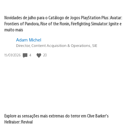
Novidades de julho para o Catálogo de Jogos PlayStation Plus: Avatar:
Frontiers of Pandora, Rise of the Ronin, Firefighting Simulator: Ignite e
muito mais
Adam Michel
Director, Content Acquisition & Operations, SIE
Data
4
20
15/07/2026
de
publicação:
Explore as sensações mais extremas do terror em Clive Barker’s
Hellraiser: Revival