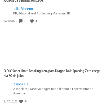
Jogada da Semana: Amizade
Julia Moreno
PR, Editorial and Publishing Manager, SIE
Data
2
45
27/07/2026
de
publicação:
O DLC Super Limit-Breaking Neo, para Dragon Ball: Sparking Zero chega
dia 30 de julho
Zanda Ra
Associate Brand Manager, Bandai Namco Entertainment
America
Data
42
23/07/2026
de