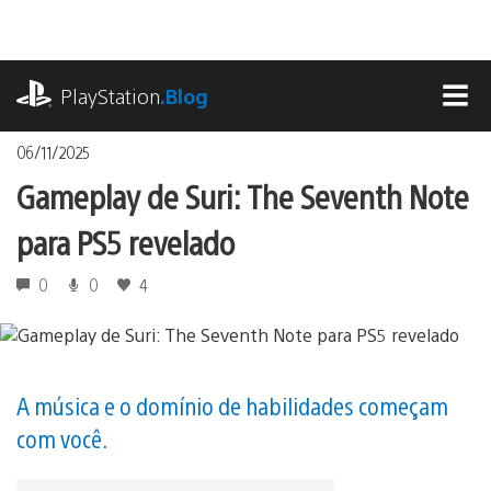
Ir
para
o
playstation.com
conteúdo
PlayStation
.Blog
MEN
06/11/2025
Gameplay de Suri: The Seventh Note
para PS5 revelado
0
0
4
A música e o domínio de habilidades começam
com você.