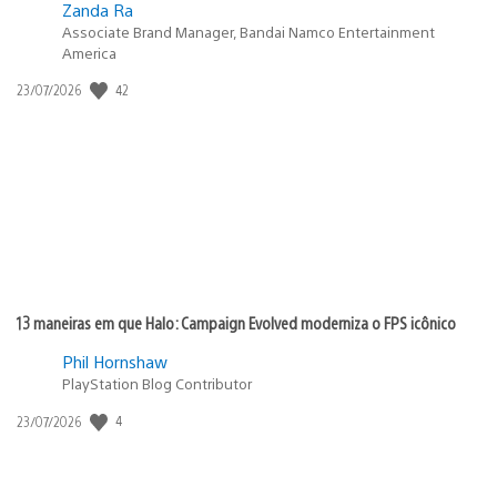
Zanda Ra
Associate Brand Manager, Bandai Namco Entertainment
America
Data
42
23/07/2026
de
publicação:
13 maneiras em que Halo: Campaign Evolved moderniza o FPS icônico
Phil Hornshaw
PlayStation Blog Contributor
Data
4
23/07/2026
de
publicação: