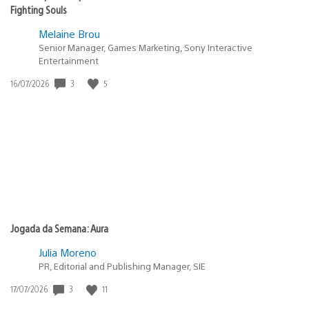
Fighting Souls
Melaine Brou
Senior Manager, Games Marketing, Sony Interactive
Entertainment
Data
3
5
16/07/2026
de
publicação:
Jogada da Semana: Aura
Julia Moreno
PR, Editorial and Publishing Manager, SIE
Data
3
11
17/07/2026
de