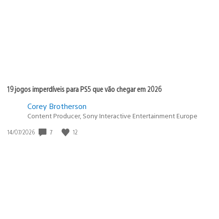
publicação:
19 jogos imperdíveis para PS5 que vão chegar em 2026
Corey Brotherson
Content Producer, Sony Interactive Entertainment Europe
Data
7
12
14/07/2026
de
publicação: