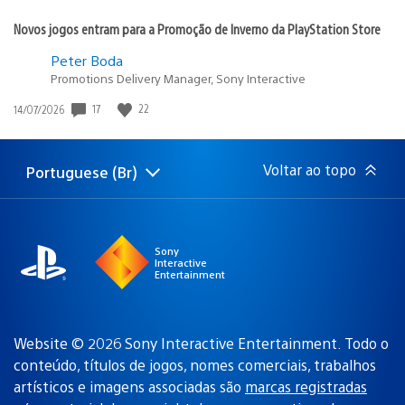
Novos jogos entram para a Promoção de Inverno da PlayStation Store
Peter Boda
Promotions Delivery Manager, Sony Interactive
Data
17
22
14/07/2026
de
publicação:
Voltar ao topo
Portuguese (Br)
Selecione
Região
uma
atual:
região
Sony
Interactive
Entertainment
Website © 2026 Sony Interactive Entertainment. Todo o
conteúdo, títulos de jogos, nomes comerciais, trabalhos
artísticos e imagens associadas são
marcas registradas