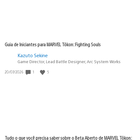
Guia de Iniciantes para MARVEL Tōkon: Fighting Souls
Kazuto Sekine
Game Director, Lead Battle Designer, Arc System Works
Data
1
5
20/07/2026
de
publicação:
Tudo o que você precisa saber sobre o Beta Aberto de MARVEL Tōkon: