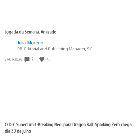
Jogada da Semana: Amizade
Julia Moreno
PR, Editorial and Publishing Manager, SIE
Data
2
45
27/07/2026
de
publicação:
O DLC Super Limit-Breaking Neo, para Dragon Ball: Sparking Zero chega
dia 30 de julho