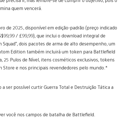
e precisa ir, mas lembre-se de cumprir o objetivo, pois o
ermina quem vencerá.
bro de 2025, disponível em edição-padrão (preço indicado
$99,99 / £99,99), que inclui o download integral de
om Squad”, dois pacotes de arma de alto desempenho, um
antom Edition também incluirá um token para Battlefield
, 25 Pulos de Nível, itens cosméticos exclusivos, tokens
on Store e nos principais revendedores pelo mundo.*
a ser possível curtir Guerra Total e Destruição Tática a
er você nos campos de batalha de Battlefield.