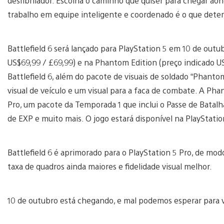
desfibrilador. Escolha o caminho que quiser para chegar aond
trabalho em equipe inteligente e coordenado é o que det
Battlefield 6 será lançado para PlayStation 5 em 10 de outu
US$69,99 / £69,99) e na Phantom Edition (preço indicado US
Battlefield 6, além do pacote de visuais de soldado “Phant
visual de veículo e um visual para a faca de combate. A Ph
Pro, um pacote da Temporada 1 que inclui o Passe de Batalha
de EXP e muito mais. O jogo estará disponível na PlayStati
Battlefield 6 é aprimorado para o PlayStation 5 Pro, de modo 
taxa de quadros ainda maiores e fidelidade visual melhor.
10 de outubro está chegando, e mal podemos esperar para v