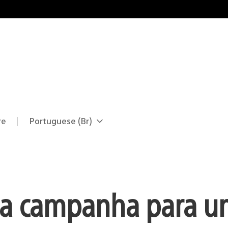
re
Portuguese (Br)
Selecione
Região
uma
atual:
região
 da campanha para 