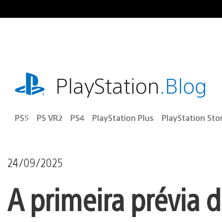
Ir
para
o
conteúdo
playstation.com
PlayStation
.Blog
PS5
PS VR2
PS4
PlayStation Plus
PlayStation Sto
24/09/2025
A primeira prévia