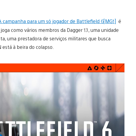
 A campanha para um só jogador de
Battlefield 6
[MG1]
é
 joga como vários membros da Dagger 13, uma unidade
a, uma prestadora de serviços militares que busca
stá à beira do colapso.
Reproduzir