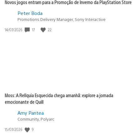
Novos jogos entram para a Promoção de Inverno da PlayStation Store
Peter Boda
Promotions Delivery Manager, Sony Interactive
Data
17
22
14/07/2026
de
publicação:
Moss: A Relíquia Esquecida chega amanhã: explore a jornada
emocionante de Quill
Amy Pantea
Community, Polyarc
Data
9
15/07/2026
de