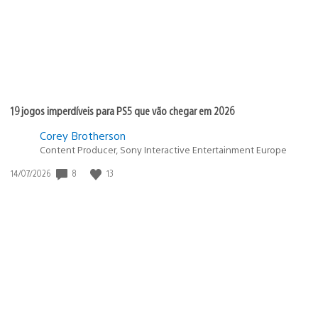
19 jogos imperdíveis para PS5 que vão chegar em 2026
Corey Brotherson
Content Producer, Sony Interactive Entertainment Europe
Data
8
13
14/07/2026
de
publicação: