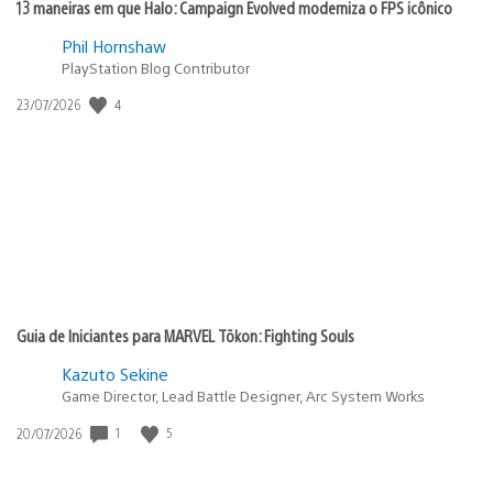
13 maneiras em que Halo: Campaign Evolved moderniza o FPS icônico
Phil Hornshaw
PlayStation Blog Contributor
Data
4
23/07/2026
de
publicação:
Guia de Iniciantes para MARVEL Tōkon: Fighting Souls
Kazuto Sekine
Game Director, Lead Battle Designer, Arc System Works
Data
1
5
20/07/2026
de
publicação: