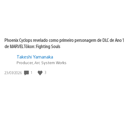
Phoenix Cyclops revelado como primeiro personagem de DLC de Ano 1
de MARVEL Tōkon: Fighting Souls
Takeshi Yamanaka
Producer, Arc System Works
Data
1
3
23/07/2026
de
publicação: