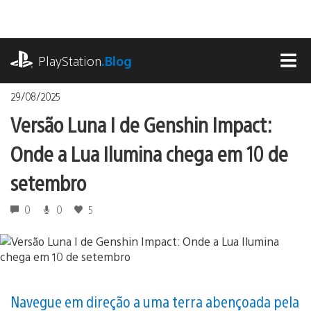
Ir
para
o
playstation.com
conteúdo
PlayStation
.Blog
MEN
29/08/2025
Versão Luna I de Genshin Impact:
Onde a Lua Ilumina chega em 10 de
setembro
0
0
5
Navegue em direção a uma terra abençoada pela