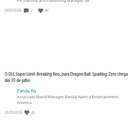
PR, Editorial and Publishing Manager, SIE
Data
2
47
27/07/2026
de
publicação:
O DLC Super Limit-Breaking Neo, para Dragon Ball: Sparking Zero chega
dia 30 de julho
Zanda Ra
Associate Brand Manager, Bandai Namco Entertainment
America
Data
42
23/07/2026
de
publicação: