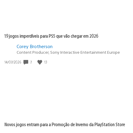
19 jogos imperdíveis para PS5 que vão chegar em 2026
Corey Brotherson
Content Producer, Sony Interactive Entertainment Europe
Data
7
13
14/07/2026
de
publicação:
Novos jogos entram para a Promoção de Inverno da PlayStation Store