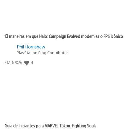
13 maneiras em que Halo: Campaign Evolved moderniza o FPS icônico
Phil Hornshaw
PlayStation Blog Contributor
Data
4
23/07/2026
de
publicação:
Guia de Iniciantes para MARVEL Tōkon: Fighting Souls