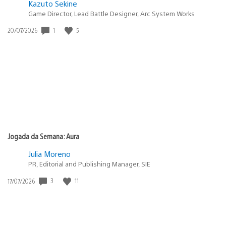
Kazuto Sekine
Game Director, Lead Battle Designer, Arc System Works
Data
1
5
20/07/2026
de
publicação:
Jogada da Semana: Aura
Julia Moreno
PR, Editorial and Publishing Manager, SIE
Data
3
11
17/07/2026
de
publicação: