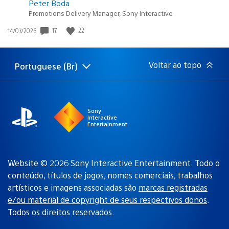
Peter Boda
Promotions Delivery Manager, Sony Interactive
Data
17
22
14/07/2026
de
publicação:
Voltar ao topo
Portuguese (Br)
Selecione
Região
uma
atual:
região
Sony
Interactive
Entertainment
Website © 2026 Sony Interactive Entertainment. Todo o
conteúdo, títulos de jogos, nomes comerciais, trabalhos
artísticos e imagens associadas são
marcas registradas
e/ou material de copyright de seus respectivos donos
.
Todos os direitos reservados.