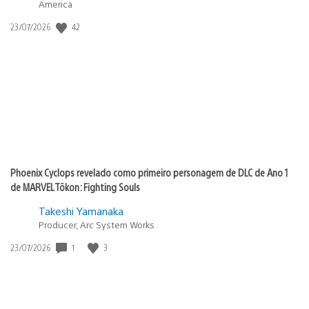
America
Data
42
23/07/2026
de
publicação:
Phoenix Cyclops revelado como primeiro personagem de DLC de Ano 1
de MARVEL Tōkon: Fighting Souls
Takeshi Yamanaka
Producer, Arc System Works
Data
1
3
23/07/2026
de
publicação: