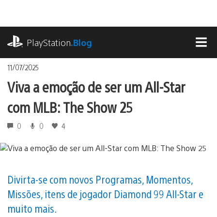
Ir
para
o
playstation.com
conteúdo
PlayStation
.Blog
MEN
11/07/2025
Viva a emoção de ser um All-Star
com MLB: The Show 25
0
0
4
Divirta-se com novos Programas, Momentos,
Missões, itens de jogador Diamond 99 All-Star e
muito mais.