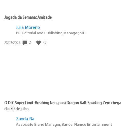
Jogada da Semana: Amizade
Julia Moreno
PR, Editorial and Publishing Manager, SIE
Data
2
46
27/07/2026
de
publicação:
O DLC Super Limit-Breaking Neo, para Dragon Ball: Sparking Zero chega
dia 30 de julho
Zanda Ra
Associate Brand Manager, Bandai Namco Entertainment