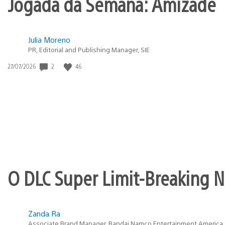
Jogada da Semana: Amizade
Julia Moreno
PR, Editorial and Publishing Manager, SIE
Data
2
46
27/07/2026
de
publicação:
O DLC Super Limit-Breaking Ne
Zanda Ra
Associate Brand Manager, Bandai Namco Entertainment America