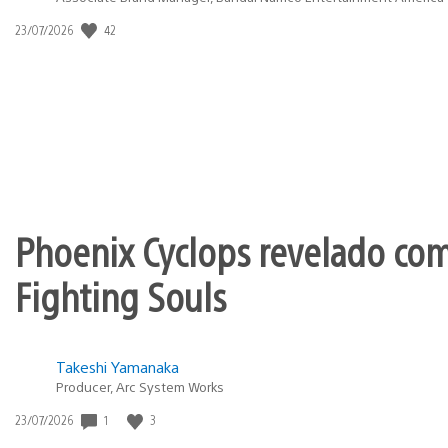
Data
42
23/07/2026
de
publicação:
Phoenix Cyclops revelado co
Fighting Souls
Takeshi Yamanaka
Producer, Arc System Works
Data
1
3
23/07/2026
de