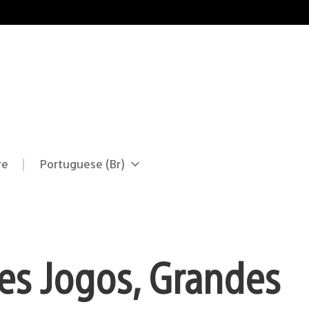
re
Portuguese (Br)
Selecione
Região
uma
atual:
região
s Jogos, Grandes