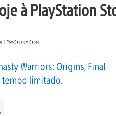
je à PlayStation St
sty Warriors: Origins, Final
r tempo limitado.
n