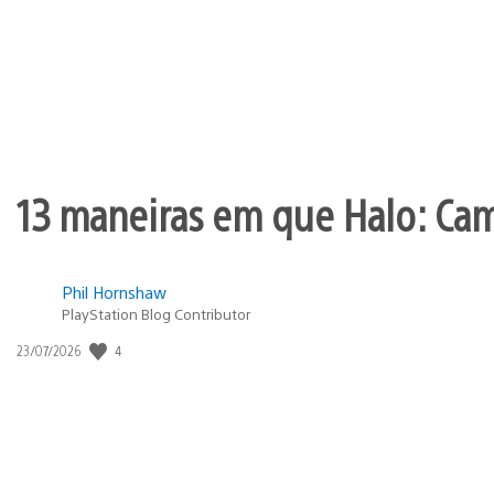
publicação:
13 maneiras em que Halo: Ca
Phil Hornshaw
PlayStation Blog Contributor
Data
4
23/07/2026
de
publicação: