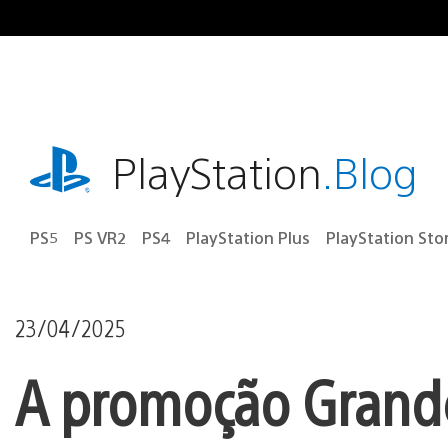
Ir
para
o
conteúdo
playstation.com
PlayStation
.Blog
PS5
PS VR2
PS4
PlayStation Plus
PlayStation Sto
23/04/2025
A promoção Grande