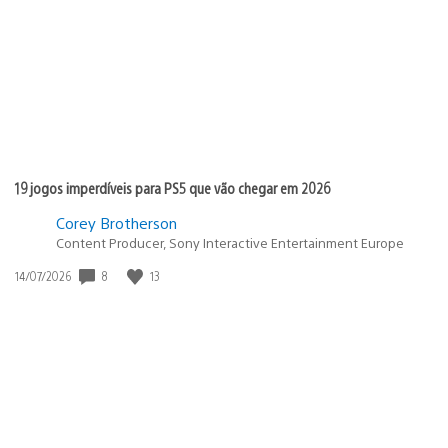
publicação:
19 jogos imperdíveis para PS5 que vão chegar em 2026
Corey Brotherson
Content Producer, Sony Interactive Entertainment Europe
Data
8
13
14/07/2026
de
publicação: