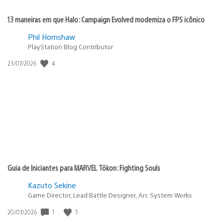
13 maneiras em que Halo: Campaign Evolved moderniza o FPS icônico
Phil Hornshaw
PlayStation Blog Contributor
Data
4
23/07/2026
de
publicação:
Guia de Iniciantes para MARVEL Tōkon: Fighting Souls
Kazuto Sekine
Game Director, Lead Battle Designer, Arc System Works
Data
1
5
20/07/2026
de