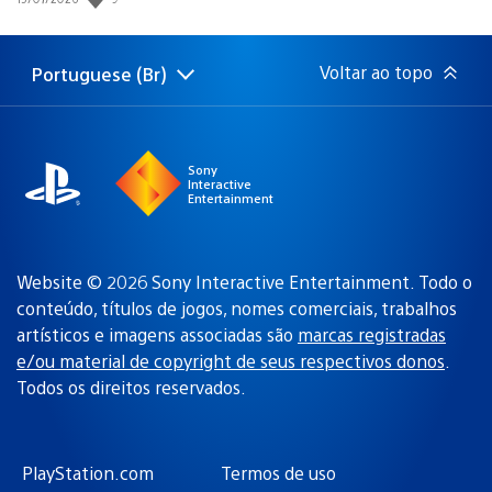
de
publicação:
Voltar ao topo
Portuguese (Br)
Selecione
Região
uma
atual:
região
Sony
Interactive
Entertainment
Website © 2026 Sony Interactive Entertainment. Todo o
conteúdo, títulos de jogos, nomes comerciais, trabalhos
artísticos e imagens associadas são
marcas registradas
e/ou material de copyright de seus respectivos donos
.
Todos os direitos reservados.
PlayStation.com
Termos de uso