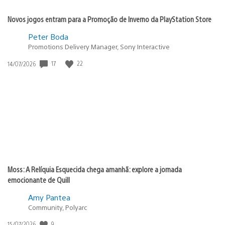
Novos jogos entram para a Promoção de Inverno da PlayStation Store
Peter Boda
Promotions Delivery Manager, Sony Interactive
Data
17
22
14/07/2026
de
publicação:
Moss: A Relíquia Esquecida chega amanhã: explore a jornada
emocionante de Quill
Amy Pantea
Community, Polyarc
Data
9
15/07/2026