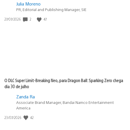
Julia Moreno
PR, Editorial and Publishing Manager, SIE
Data
2
47
27/07/2026
de
publicação:
O DLC Super Limit-Breaking Neo, para Dragon Ball: Sparking Zero chega
dia 30 de julho
Zanda Ra
Associate Brand Manager, Bandai Namco Entertainment
America
Data
42
23/07/2026
de
publicação: