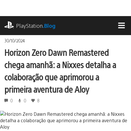
Ir
para
o
playstation.com
conteúdo
PlayStation
.Blog
MEN
30/10/2024
Horizon Zero Dawn Remastered
chega amanhã: a Nixxes detalha a
colaboração que aprimorou a
primeira aventura de Aloy
0
0
8