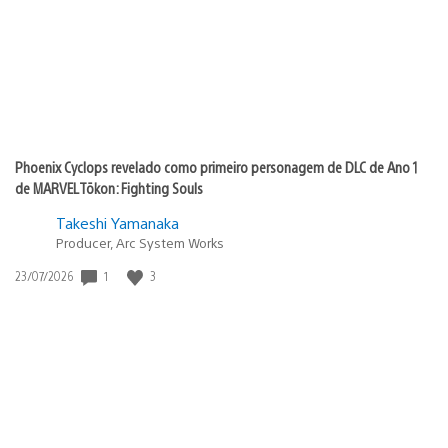
Phoenix Cyclops revelado como primeiro personagem de DLC de Ano 1
de MARVEL Tōkon: Fighting Souls
Takeshi Yamanaka
Producer, Arc System Works
Data
1
3
23/07/2026
de
publicação: