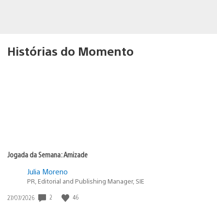
Histórias do Momento
Jogada da Semana: Amizade
Julia Moreno
PR, Editorial and Publishing Manager, SIE
Data
2
46
27/07/2026
de
publicação: