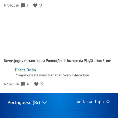
Data
7
13
14/07/2026
de
publicação:
Novos jogos entram para a Promoção de Inverno da PlayStation Store
Peter Boda
Promotions Delivery Manager, Sony Interactive
Data
17
22
14/07/2026
de
publicação:
Voltar ao topo
Portuguese (Br)
Selecione
Região
uma
atual:
região