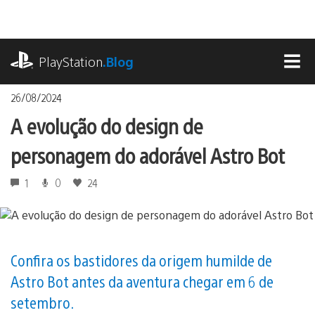
Ir
para
o
playstation.com
conteúdo
PlayStation
.Blog
MEN
26/08/2024
A evolução do design de
personagem do adorável Astro Bot
1
0
24
Confira os bastidores da origem humilde de
Astro Bot antes da aventura chegar em 6 de
setembro.