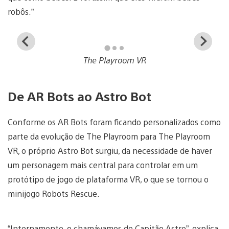
robôs.”
View
Vi
and
a
The Playroom VR
download
d
image
i
De AR Bots ao Astro Bot
Conforme os AR Bots foram ficando personalizados como
parte da evolução de The Playroom para The Playroom
VR, o próprio Astro Bot surgiu, da necessidade de haver
um personagem mais central para controlar em um
protótipo de jogo de plataforma VR, o que se tornou o
minijogo Robots Rescue.
“Internamente, o chamávamos de Capitão Astro”, explica