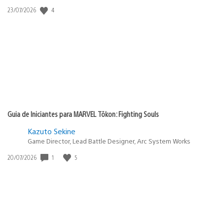
Data
4
23/07/2026
de
publicação:
Guia de Iniciantes para MARVEL Tōkon: Fighting Souls
Kazuto Sekine
Game Director, Lead Battle Designer, Arc System Works
Data
1
5
20/07/2026
de
publicação: