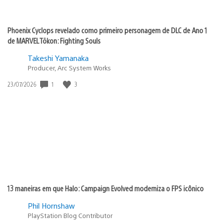
Phoenix Cyclops revelado como primeiro personagem de DLC de Ano 1
de MARVEL Tōkon: Fighting Souls
Takeshi Yamanaka
Producer, Arc System Works
Data
1
3
23/07/2026
de
publicação:
13 maneiras em que Halo: Campaign Evolved moderniza o FPS icônico
Phil Hornshaw
PlayStation Blog Contributor