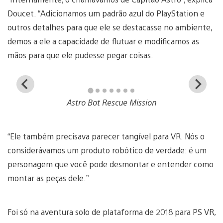
Doucet. “Adicionamos um padrão azul do PlayStation e
outros detalhes para que ele se destacasse no ambiente,
demos a ele a capacidade de flutuar e modificamos as
mãos para que ele pudesse pegar coisas.
View
Vi
and
a
Astro Bot Rescue Mission
download
d
image
i
“Ele também precisava parecer tangível para VR. Nós o
considerávamos um produto robótico de verdade: é um
personagem que você pode desmontar e entender como
montar as peças dele.”
Foi só na aventura solo de plataforma de 2018 para PS VR,