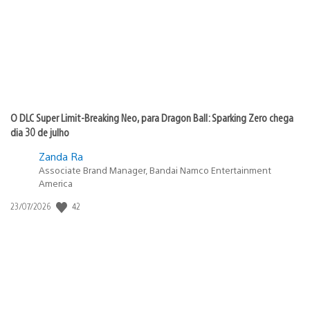
O DLC Super Limit-Breaking Neo, para Dragon Ball: Sparking Zero chega
dia 30 de julho
Zanda Ra
Associate Brand Manager, Bandai Namco Entertainment
America
Data
42
23/07/2026
de
publicação: