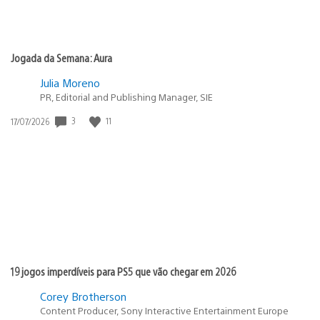
Jogada da Semana: Aura
Julia Moreno
PR, Editorial and Publishing Manager, SIE
Data
3
11
17/07/2026
de
publicação:
19 jogos imperdíveis para PS5 que vão chegar em 2026
Corey Brotherson
Content Producer, Sony Interactive Entertainment Europe