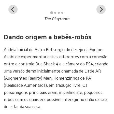
View
Vi
and
a
The Playroom
download
d
image
i
Dando origem a bebês-robôs
A ideia inicial do Astro Bot surgiu do desejo da Equipe
Asobi de experimentar coisas diferentes com a conexão
entre o controle DualShock 4 e a câmera do PS4, criando
uma versão demo inicialmente chamada de Little AR
(Augmented Reality) Men, Homenzinhos de RA
(Realidade Aumentada), em tradução livre. Os
personagens principais eram, inicialmente, pequenos
robôs com os quais era possível interagir no chão da sala
de estar da sua casa.