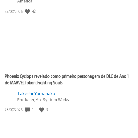
America
Data
42
23/07/2026
de
publicação:
Phoenix Cyclops revelado como primeiro personagem de DLC de Ano 1
de MARVEL Tōkon: Fighting Souls
Takeshi Yamanaka
Producer, Arc System Works
Data
1
3
23/07/2026
de
publicação: