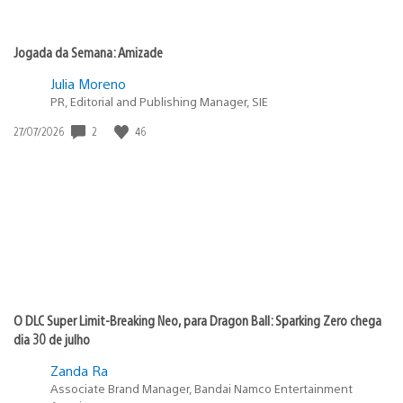
Jogada da Semana: Amizade
Julia Moreno
PR, Editorial and Publishing Manager, SIE
Data
2
46
27/07/2026
de
publicação:
O DLC Super Limit-Breaking Neo, para Dragon Ball: Sparking Zero chega
dia 30 de julho
Zanda Ra
Associate Brand Manager, Bandai Namco Entertainment