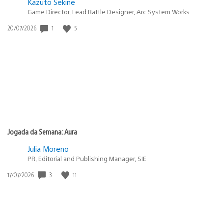
Kazuto Sekine
Game Director, Lead Battle Designer, Arc System Works
Data
1
5
20/07/2026
de
publicação:
Jogada da Semana: Aura
Julia Moreno
PR, Editorial and Publishing Manager, SIE
Data
3
11
17/07/2026
de
publicação: