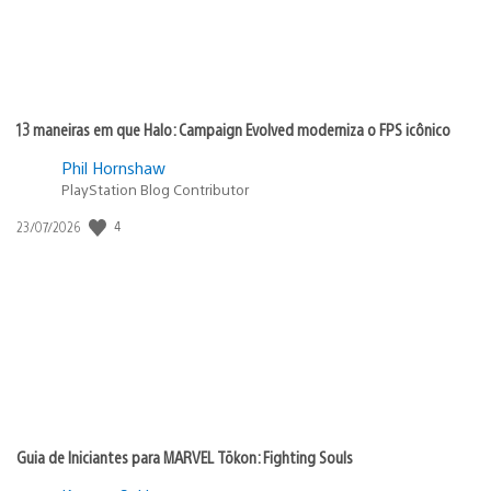
13 maneiras em que Halo: Campaign Evolved moderniza o FPS icônico
Phil Hornshaw
PlayStation Blog Contributor
Data
4
23/07/2026
de
publicação:
Guia de Iniciantes para MARVEL Tōkon: Fighting Souls