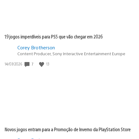
19 jogos imperdíveis para PS5 que vão chegar em 2026
Corey Brotherson
Content Producer, Sony Interactive Entertainment Europe
Data
7
13
14/07/2026
de
publicação:
Novos jogos entram para a Promoção de Inverno da PlayStation Store