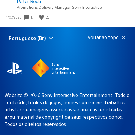
Peter Boda
Promotions Delivery Manager, Sony Interactive
Data
17
22
14/07/2026
de
publicação:
Voltar ao topo
Portuguese (Br)
Selecione
Região
uma
atual:
região
Sony
Interactive
Entertainment
Website © 2026 Sony Interactive Entertainment. Todo o
conteúdo, títulos de jogos, nomes comerciais, trabalhos
artísticos e imagens associadas são
marcas registradas
e/ou material de copyright de seus respectivos donos
.
Todos os direitos reservados.