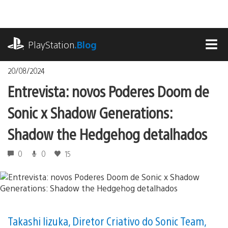
Ir
para
o
playstation.com
conteúdo
PlayStation
.Blog
MEN
20/08/2024
Entrevista: novos Poderes Doom de
Sonic x Shadow Generations:
Shadow the Hedgehog detalhados
0
0
15
Takashi Iizuka, Diretor Criativo do Sonic Team,