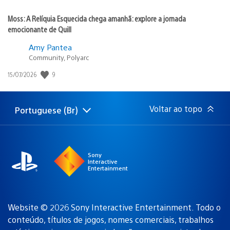
Moss: A Relíquia Esquecida chega amanhã: explore a jornada
emocionante de Quill
Amy Pantea
Community, Polyarc
Data
9
15/07/2026
de
publicação:
Voltar ao topo
Portuguese (Br)
Selecione
Região
uma
atual:
região
Sony
Interactive
Entertainment
Website © 2026 Sony Interactive Entertainment. Todo o
conteúdo, títulos de jogos, nomes comerciais, trabalhos