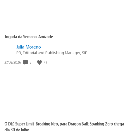
Jogada da Semana: Amizade
Julia Moreno
PR, Editorial and Publishing Manager, SIE
Data
2
47
27/07/2026
de
publicação:
O DLC Super Limit-Breaking Neo, para Dragon Ball: Sparking Zero chega
dia 30 de julho