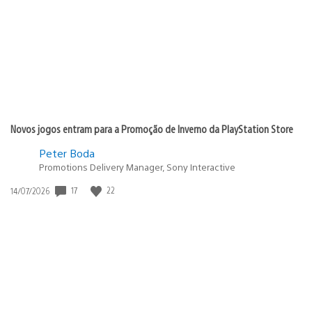
publicação:
Novos jogos entram para a Promoção de Inverno da PlayStation Store
Peter Boda
Promotions Delivery Manager, Sony Interactive
Data
17
22
14/07/2026
de
publicação: