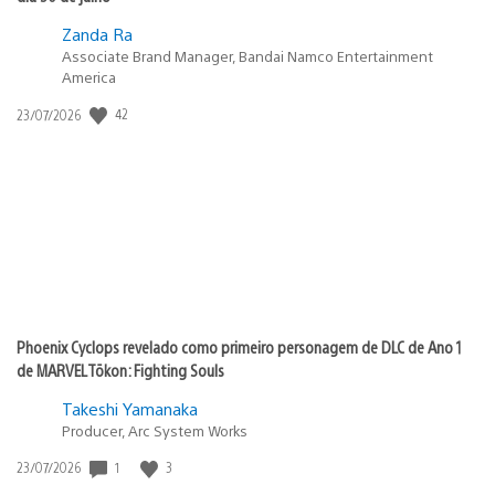
Zanda Ra
Associate Brand Manager, Bandai Namco Entertainment
America
Data
42
23/07/2026
de
publicação:
Phoenix Cyclops revelado como primeiro personagem de DLC de Ano 1
de MARVEL Tōkon: Fighting Souls
Takeshi Yamanaka
Producer, Arc System Works
Data
1
3
23/07/2026
de