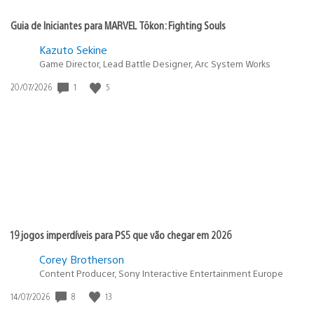
Guia de Iniciantes para MARVEL Tōkon: Fighting Souls
Kazuto Sekine
Game Director, Lead Battle Designer, Arc System Works
Data
1
5
20/07/2026
de
publicação:
19 jogos imperdíveis para PS5 que vão chegar em 2026
Corey Brotherson
Content Producer, Sony Interactive Entertainment Europe
Data
8
13
14/07/2026
de