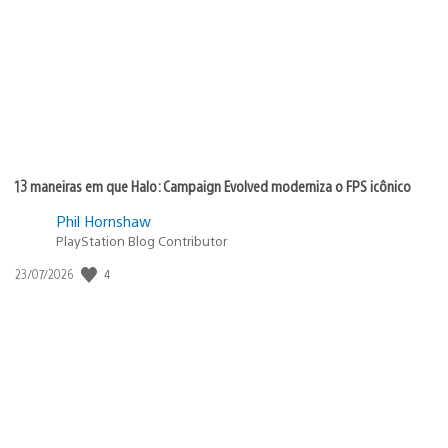
publicação:
13 maneiras em que Halo: Campaign Evolved moderniza o FPS icônico
Phil Hornshaw
PlayStation Blog Contributor
Data
4
23/07/2026
de
publicação: