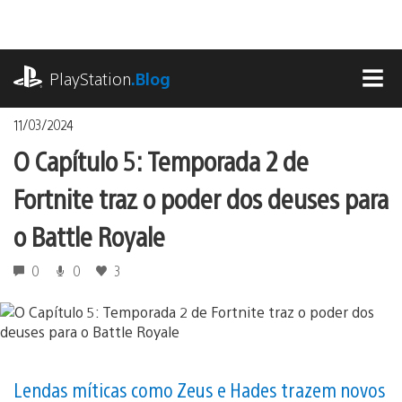
Ir
para
o
playstation.com
conteúdo
PlayStation
.Blog
MEN
11/03/2024
O Capítulo 5: Temporada 2 de
Fortnite traz o poder dos deuses para
o Battle Royale
0
0
3
Lendas míticas como Zeus e Hades trazem novos