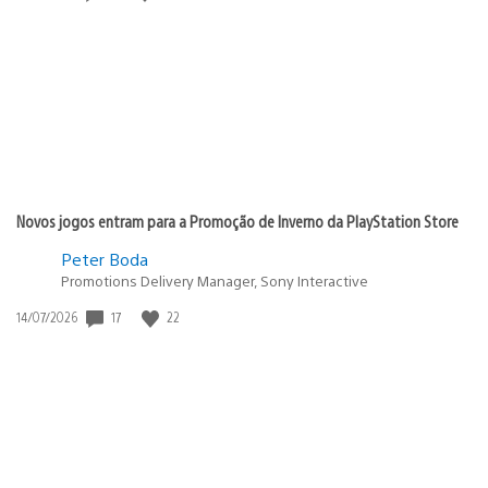
de
publicação:
Novos jogos entram para a Promoção de Inverno da PlayStation Store
Peter Boda
Promotions Delivery Manager, Sony Interactive
Data
17
22
14/07/2026
de
publicação: