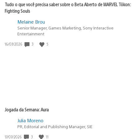
Tudo o que você precisa saber sobre o Beta Aberto de MARVEL Tōkon:
Fighting Souls
Melaine Brou
Senior Manager, Games Marketing, Sony Interactive
Entertainment
Data
3
5
16/07/2026
de
publicação:
Jogada da Semana: Aura
Julia Moreno
PR, Editorial and Publishing Manager, SIE
Data
3
11
17/07/2026