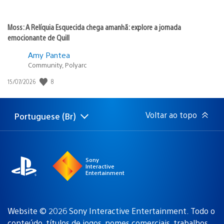
Moss: A Relíquia Esquecida chega amanhã: explore a jornada
emocionante de Quill
Amy Pantea
Community, Polyarc
Data
8
15/07/2026
de
publicação:
Voltar ao topo
Portuguese (Br)
Selecione
Região
uma
atual:
região
Sony
Interactive
Entertainment
Website © 2026 Sony Interactive Entertainment. Todo o
conteúdo, títulos de jogos, nomes comerciais, trabalhos