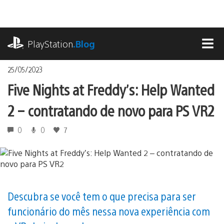
Ir
para
o
playstation.com
conteúdo
PlayStation
.Blog
MEN
25/05/2023
Five Nights at Freddy’s: Help Wanted
2 – contratando de novo para PS VR2
0
0
7
Descubra se você tem o que precisa para ser
funcionário do mês nessa nova experiência com