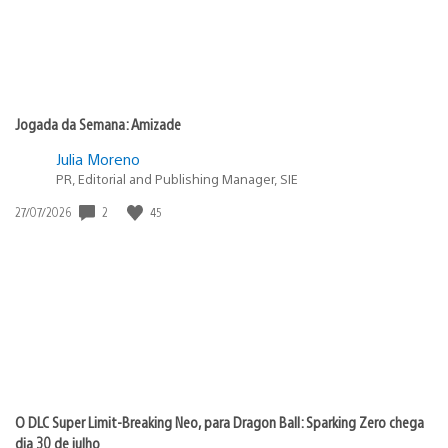
Jogada da Semana: Amizade
Julia Moreno
PR, Editorial and Publishing Manager, SIE
Data
2
45
27/07/2026
de
publicação:
O DLC Super Limit-Breaking Neo, para Dragon Ball: Sparking Zero chega
dia 30 de julho