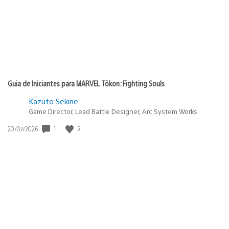
Guia de Iniciantes para MARVEL Tōkon: Fighting Souls
Kazuto Sekine
Game Director, Lead Battle Designer, Arc System Works
Data
1
5
20/07/2026
de
publicação: