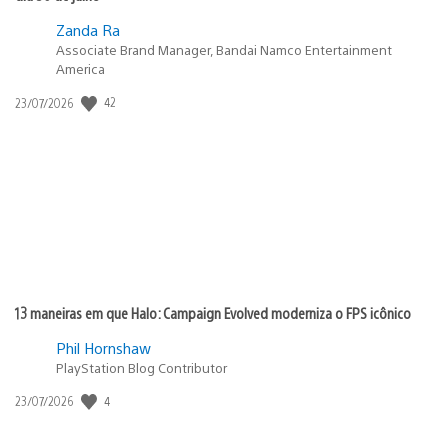
Zanda Ra
Associate Brand Manager, Bandai Namco Entertainment
America
Data
42
23/07/2026
de
publicação:
13 maneiras em que Halo: Campaign Evolved moderniza o FPS icônico
Phil Hornshaw
PlayStation Blog Contributor
Data
4
23/07/2026
de
publicação: