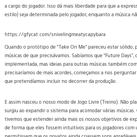
a cargo do jogador. Isso dá mais liberdade para que a expre
estilo) seja determinada pelo jogador, enquanto a música nã
https://gfycat.com/snivelingmeatycapybara
Quando o protótipo de “Take On Me” pareceu estar sólido, p
músicas de que precisávamos. Sabíamos que “Future Days”, d
implementada, mas ideias para outras músicas também come
precisaríamos de mais acordes, começamos a nos perguntar 
que pretendíamos incluir no decorrer da produção.
E assim nasceu o nosso modo de Jogo Livre (Treino). Não pl
surgiu ao expandir o sistema para acomodar várias músicas
tivemos que estender ainda mais os nossos objetivos de exp
de forma que eles fossem intuitivos para os jogadores c
permitissem que os novatos ainda criassem sons agradáveis