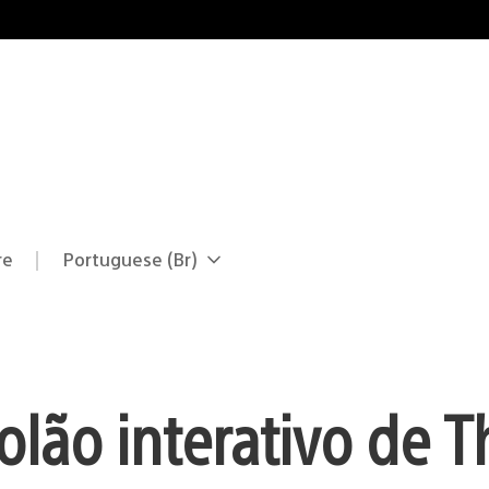
re
Portuguese (Br)
Selecione
Região
uma
atual:
região
olão interativo de T