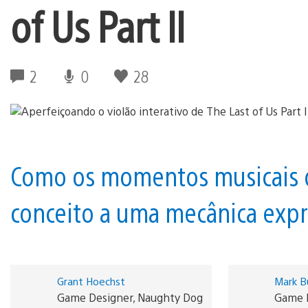
of Us Part II
2
0
28
Como os momentos musicais d
conceito a uma mecânica expr
Grant Hoechst
Mark B
Game Designer, Naughty Dog
Game 