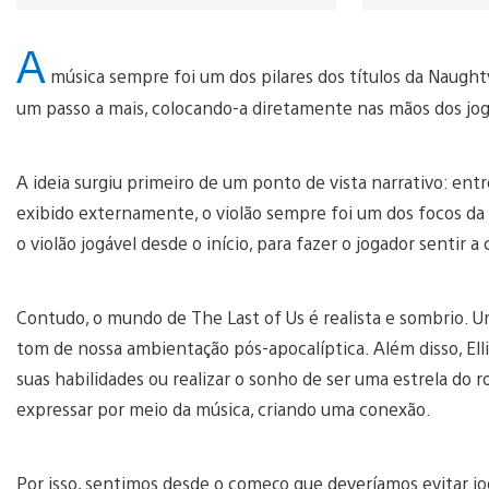
A
música sempre foi um dos pilares dos títulos da Naughty
um passo a mais, colocando-a diretamente nas mãos dos jo
A ideia surgiu primeiro de um ponto de vista narrativo: entr
exibido externamente, o violão sempre foi um dos focos da h
o violão jogável desde o início, para fazer o jogador sentir a 
Contudo, o mundo de The Last of Us é realista e sombrio. 
tom de nossa ambientação pós-apocalíptica. Além disso, Ell
suas habilidades ou realizar o sonho de ser uma estrela do
expressar por meio da música, criando uma conexão.
Por isso, sentimos desde o começo que deveríamos evitar j