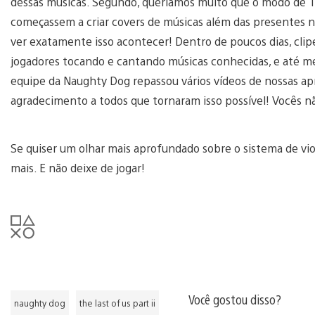
dessas músicas. Segundo, queríamos muito que o modo de Tr
começassem a criar covers de músicas além das presentes no
ver exatamente isso acontecer! Dentro de poucos dias, cli
jogadores tocando e cantando músicas conhecidas, e até mes
equipe da Naughty Dog repassou vários vídeos de nossas apre
agradecimento a todos que tornaram isso possível! Vocês nã
Se quiser um olhar mais aprofundado sobre o sistema de vio
mais. E não deixe de jogar!
Você gostou disso?
naughty dog
the last of us part ii