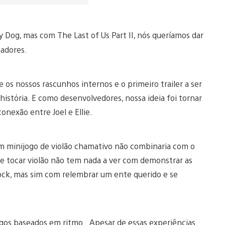
 Dog, mas com The Last of Us Part II, nós queríamos dar
gadores.
e os nossos rascunhos internos e o primeiro trailer a ser
istória. E como desenvolvedores, nossa ideia foi tornar
conexão entre Joel e Ellie.
Um minijogo de violão chamativo não combinaria com o
ie tocar violão não tem nada a ver com demonstrar as
 rock, mas sim com relembrar um ente querido e se
ogos baseados em ritmo. Apesar de essas experiências