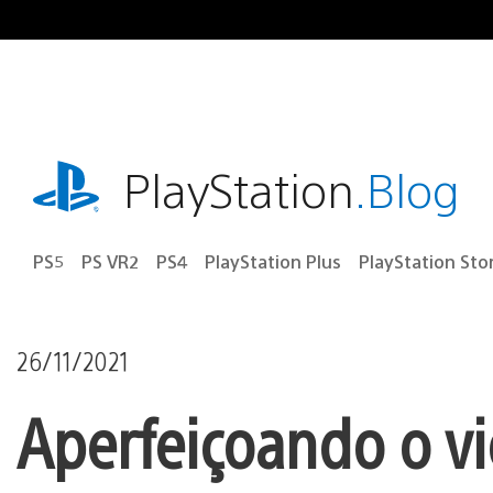
Ir
para
o
conteúdo
playstation.com
PlayStation
.Blog
PS5
PS VR2
PS4
PlayStation Plus
PlayStation Sto
26/11/2021
Aperfeiçoando o vi