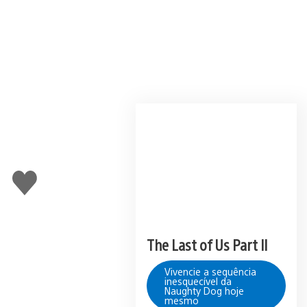
Curtir
The Last of Us Part II
Vivencie a sequência
inesquecível da
Naughty Dog hoje
mesmo