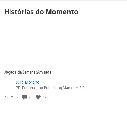
Histórias do Momento
Jogada da Semana: Amizade
Julia Moreno
PR, Editorial and Publishing Manager, SIE
Data
2
45
27/07/2026
de
publicação: