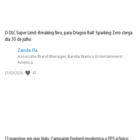
O DLC Super Limit-Breaking Neo, para Dragon Ball: Sparking Zero chega
dia 30 de julho
Zanda Ra
Associate Brand Manager, Bandai Namco Entertainment
America
Data
42
23/07/2026
de
publicação:
13 maneiras em que Halo: Campaign Evolved moderniza o FPS icônico