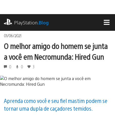
Ir
para
o
playstation.com
conteúdo
PlayStation
.Blog
MEN
01/06/2021
O melhor amigo do homem se junta
a você em Necromunda: Hired Gun
0
0
3
Aprenda como você e seu fiel mastim podem se
tornar uma dupla de caçadores temidos.