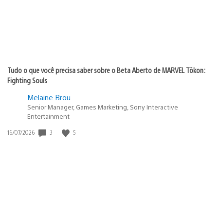
Tudo o que você precisa saber sobre o Beta Aberto de MARVEL Tōkon:
Fighting Souls
Melaine Brou
Senior Manager, Games Marketing, Sony Interactive
Entertainment
Data
3
5
16/07/2026
de
publicação: