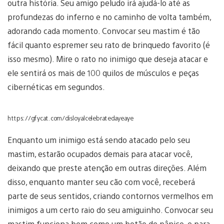
outra história. Seu amigo peludo irá ajudá-lo até as
profundezas do inferno e no caminho de volta também,
adorando cada momento. Convocar seu mastim é tão
fácil quanto espremer seu rato de brinquedo favorito (é
isso mesmo). Mire o rato no inimigo que deseja atacar e
ele sentirá os mais de 100 quilos de músculos e peças
cibernéticas em segundos.
https://gfycat.com/disloyalcelebratedayeaye
Enquanto um inimigo está sendo atacado pelo seu
mastim, estarão ocupados demais para atacar você,
deixando que preste atenção em outras direções. Além
disso, enquanto manter seu cão com você, receberá
parte de seus sentidos, criando contornos vermelhos em
inimigos a um certo raio do seu amiguinho. Convocar seu
mastim funciona bem como um botão de pânico, e para