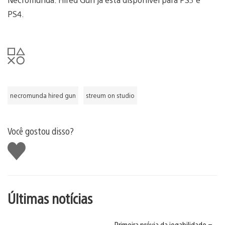
PS4.
necromunda hired gun
streum on studio
Você gostou disso?
Curtir
Últimas notícias
Primeira prévia da jogabilidade –