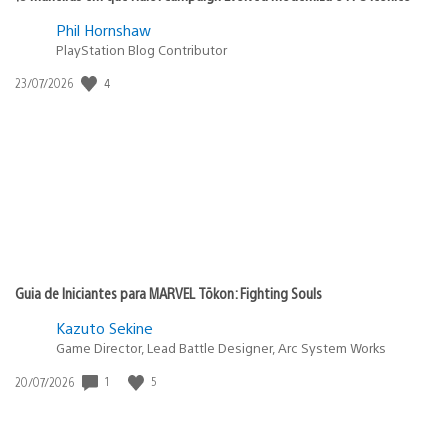
Phil Hornshaw
PlayStation Blog Contributor
Data
4
23/07/2026
de
publicação:
Guia de Iniciantes para MARVEL Tōkon: Fighting Souls
Kazuto Sekine
Game Director, Lead Battle Designer, Arc System Works
Data
1
5
20/07/2026
de
publicação: