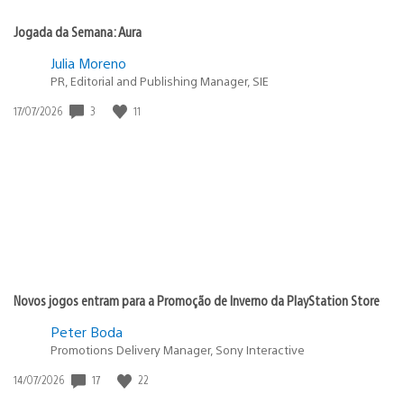
Jogada da Semana: Aura
Julia Moreno
PR, Editorial and Publishing Manager, SIE
Data
3
11
17/07/2026
de
publicação:
Novos jogos entram para a Promoção de Inverno da PlayStation Store
Peter Boda
Promotions Delivery Manager, Sony Interactive
Data
17
22
14/07/2026
de