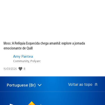
publicação:
Moss: A Relíquia Esquecida chega amanhã: explore a jornada
emocionante de Quill
Amy Pantea
Community, Polyarc
Data
8
15/07/2026
de
publicação:
Voltar ao topo
Portuguese (Br)
Selecione
Região
uma
atual:
região