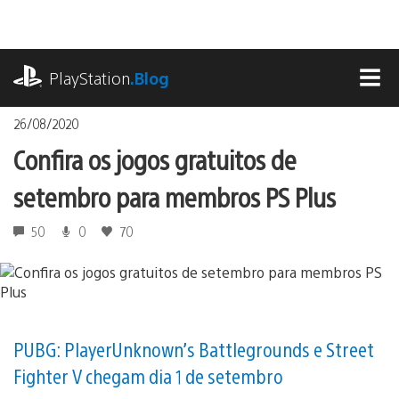
Ir
para
o
playstation.com
conteúdo
PlayStation
.Blog
MEN
26/08/2020
Confira os jogos gratuitos de
setembro para membros PS Plus
50
0
70
PUBG: PlayerUnknown’s Battlegrounds e Street
Fighter V chegam dia 1 de setembro