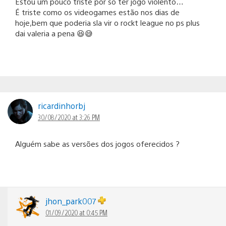
Estou um pouco triste por só ter jogo violento…
É triste como os videogames estão nos dias de
hoje,bem que poderia sla vir o rockt league no ps plus
dai valeria a pena 😆😅
ricardinhorbj
30/08/2020 at 3:26 PM
Alguém sabe as versões dos jogos oferecidos ?
jhon_park007
01/09/2020 at 0:45 PM