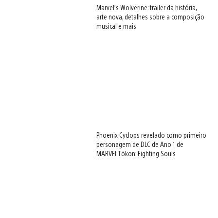
Marvel’s Wolverine: trailer da história,
arte nova, detalhes sobre a composição
musical e mais
Phoenix Cyclops revelado como primeiro
personagem de DLC de Ano 1 de
MARVEL Tōkon: Fighting Souls