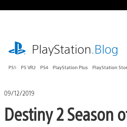
Ir
para
o
conteúdo
playstation.com
PlayStation
.Blog
PS5
PS VR2
PS4
PlayStation Plus
PlayStation Sto
09/12/2019
Destiny 2 Season 