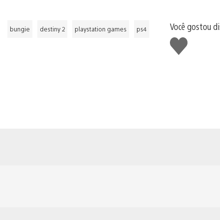
Você gostou d
bungie
destiny 2
playstation games
ps4
Curtir