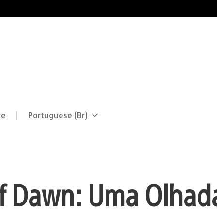
re
Portuguese (Br)
Selecione
Região
uma
atual:
região
of Dawn: Uma Olhad