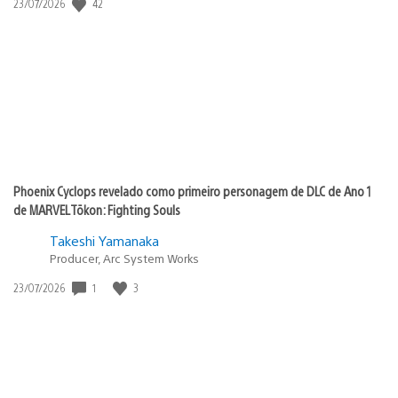
42
Data
23/07/2026
de
publicação:
Phoenix Cyclops revelado como primeiro personagem de DLC de Ano 1
de MARVEL Tōkon: Fighting Souls
Takeshi Yamanaka
Producer, Arc System Works
1
3
Data
23/07/2026
de
publicação: