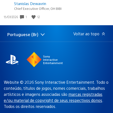
Stanislas Dewavrin
Chief Executive Officer, OH BIBI
1
12
Data
15/07/2026
de
publicação:
Voltar ao topo
Portuguese (Br)
Selecione
Região
uma
atual:
região
Sony
Interactive
Entertainment
Website © 2026 Sony Interactive Entertainment. Todo o
conteúdo, títulos de jogos, nomes comerciais, trabalhos
artísticos e imagens associadas são
marcas registradas
e/ou material de copyright de seus respectivos donos
.
Todos os direitos reservados.