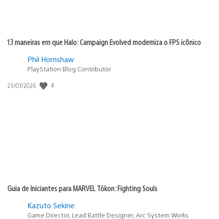
13 maneiras em que Halo: Campaign Evolved moderniza o FPS icônico
Phil Hornshaw
PlayStation Blog Contributor
4
Data
23/07/2026
de
publicação:
Guia de Iniciantes para MARVEL Tōkon: Fighting Souls
Kazuto Sekine
Game Director, Lead Battle Designer, Arc System Works