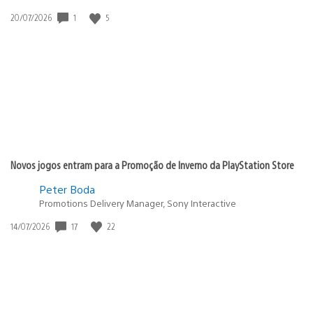
1
5
Data
20/07/2026
de
publicação:
Novos jogos entram para a Promoção de Inverno da PlayStation Store
Peter Boda
Promotions Delivery Manager, Sony Interactive
17
22
Data
14/07/2026
de
publicação: