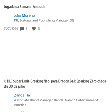
Jogada da Semana: Amizade
Julia Moreno
PR, Editorial and Publishing Manager, SIE
2
47
Data
27/07/2026
de
publicação:
O DLC Super Limit-Breaking Neo, para Dragon Ball: Sparking Zero chega
dia 30 de julho
Zanda Ra
Associate Brand Manager, Bandai Namco Entertainment
America