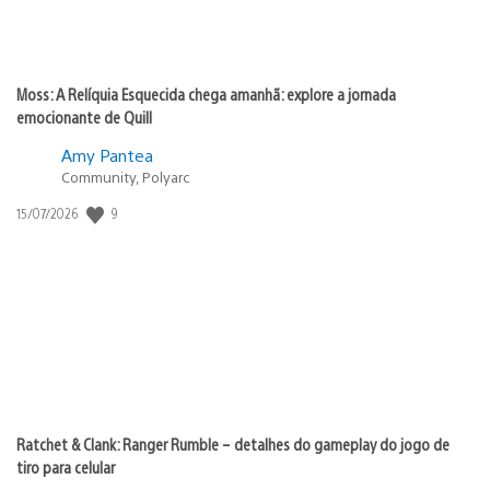
Moss: A Relíquia Esquecida chega amanhã: explore a jornada
emocionante de Quill
Amy Pantea
Community, Polyarc
9
Data
15/07/2026
de
publicação:
Ratchet & Clank: Ranger Rumble – detalhes do gameplay do jogo de
tiro para celular