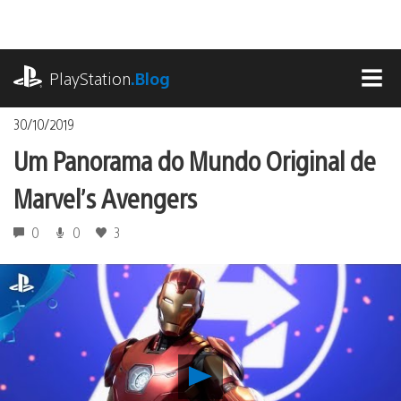
Ir
para
o
playstation.com
conteúdo
PlayStation
.Blog
MEN
30/10/2019
Um Panorama do Mundo Original de
Marvel’s Avengers
0
0
3
Reproduzir
Um