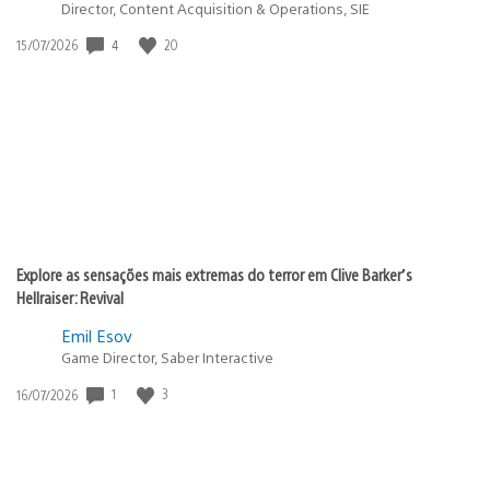
Director, Content Acquisition & Operations, SIE
4
20
Data
15/07/2026
de
publicação:
Explore as sensações mais extremas do terror em Clive Barker’s
Hellraiser: Revival
Emil Esov
Game Director, Saber Interactive
1
3
Data
16/07/2026
de
publicação: