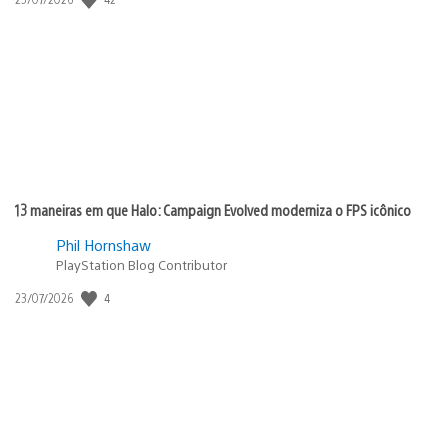
de
publicação:
13 maneiras em que Halo: Campaign Evolved moderniza o FPS icônico
Phil Hornshaw
PlayStation Blog Contributor
4
Data
23/07/2026
de
publicação: