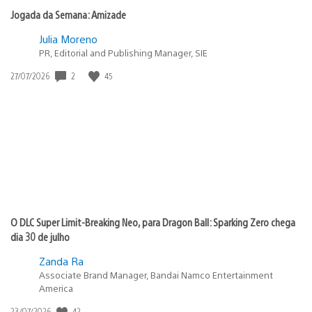
Jogada da Semana: Amizade
Julia Moreno
PR, Editorial and Publishing Manager, SIE
2
45
Data
27/07/2026
de
publicação:
O DLC Super Limit-Breaking Neo, para Dragon Ball: Sparking Zero chega
dia 30 de julho
Zanda Ra
Associate Brand Manager, Bandai Namco Entertainment
America
42
Data
23/07/2026