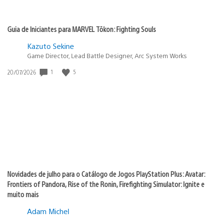
Guia de Iniciantes para MARVEL Tōkon: Fighting Souls
Kazuto Sekine
Game Director, Lead Battle Designer, Arc System Works
1
5
Data
20/07/2026
de
publicação:
Novidades de julho para o Catálogo de Jogos PlayStation Plus: Avatar:
Frontiers of Pandora, Rise of the Ronin, Firefighting Simulator: Ignite e
muito mais
Adam Michel