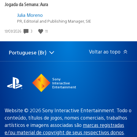
Jogada da Semana: Aura
Julia Moreno
PR, Editorial and Publishing Manager, SIE
3
11
Data
17/07/2026
de
publicação:
Voltar ao topo
Portuguese (Br)
Selecione
Região
uma
atual:
região
Sony
Interactive
Entertainment
Website © 2026 Sony Interactive Entertainment. Todo o
conteúdo, títulos de jogos, nomes comerciais, trabalhos
artísticos e imagens associadas são
marcas registradas
e/ou material de copyright de seus respectivos donos
.