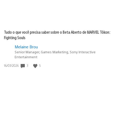
Tudo o que você precisa saber sobre o Beta Aberto de MARVEL Tōkon:
Fighting Souls
Melaine Brou
Senior Manager, Games Marketing, Sony Interactive
Entertainment
3
5
Data
16/07/2026
de
publicação: