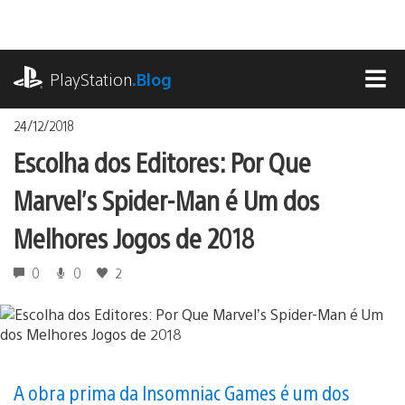
Ir
para
o
playstation.com
conteúdo
PlayStation
.Blog
MEN
24/12/2018
Escolha dos Editores: Por Que
Marvel’s Spider-Man é Um dos
Melhores Jogos de 2018
0
0
2
A obra prima da Insomniac Games é um dos