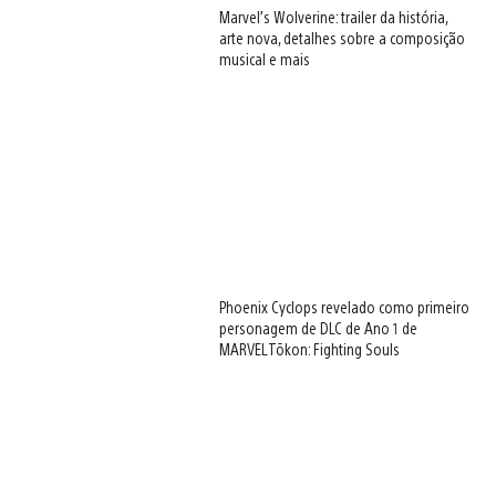
Marvel’s Wolverine: trailer da história,
arte nova, detalhes sobre a composição
musical e mais
Phoenix Cyclops revelado como primeiro
personagem de DLC de Ano 1 de
MARVEL Tōkon: Fighting Souls