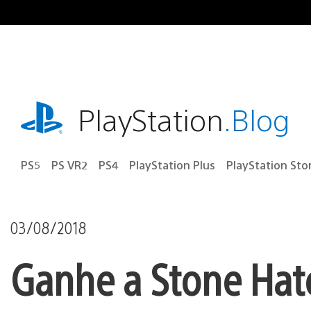
Ir
para
o
conteúdo
playstation.com
PlayStation
.Blog
PS5
PS VR2
PS4
PlayStation Plus
PlayStation Sto
03/08/2018
Ganhe a Stone Hat