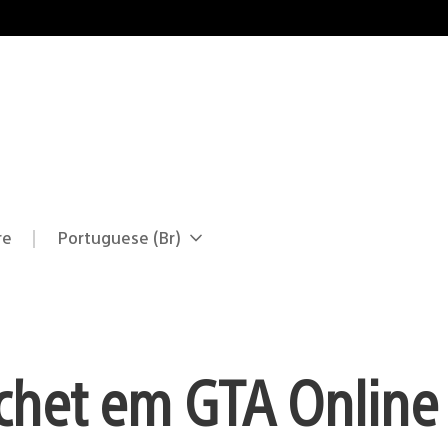
re
Portuguese (Br)
Selecione
Região
uma
atual:
região
chet em GTA Online