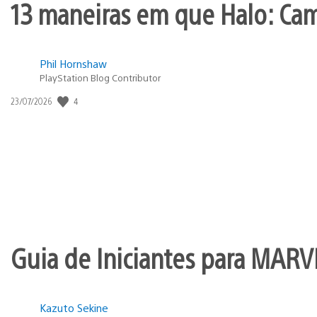
13 maneiras em que Halo: Ca
Phil Hornshaw
PlayStation Blog Contributor
4
Data
23/07/2026
de
publicação:
Guia de Iniciantes para MARV
Kazuto Sekine