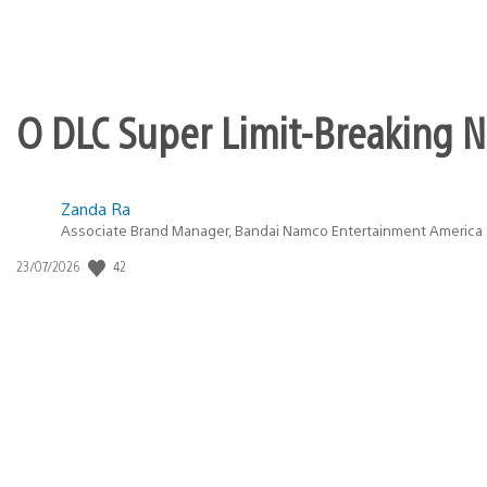
O DLC Super Limit-Breaking Ne
Zanda Ra
Associate Brand Manager, Bandai Namco Entertainment America
42
Data
23/07/2026
de
publicação: