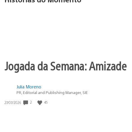
Jogada da Semana: Amizade
Julia Moreno
PR, Editorial and Publishing Manager, SIE
2
45
Data
27/07/2026
de
publicação: