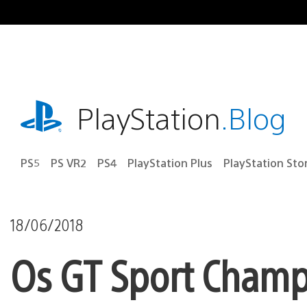
Ir
para
o
conteúdo
playstation.com
PlayStation
.Blog
PS5
PS VR2
PS4
PlayStation Plus
PlayStation Sto
18/06/2018
Os GT Sport Cham