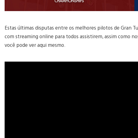
Estas últimas disputas entre os melhores pilotos de Gran Tu
com streaming online para todos assistirem, assim como nos
você pode ver aqui mesmo.