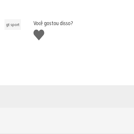
Você gostou disso?
gt sport
Curtir