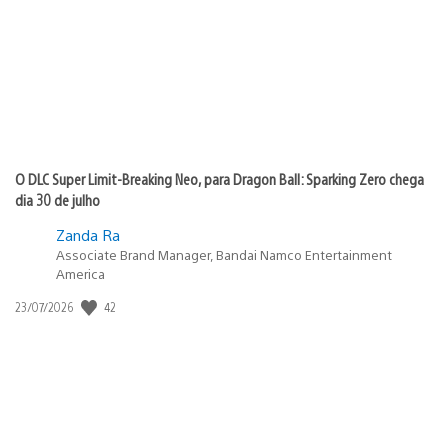
publicação:
O DLC Super Limit-Breaking Neo, para Dragon Ball: Sparking Zero chega
dia 30 de julho
Zanda Ra
Associate Brand Manager, Bandai Namco Entertainment
America
42
Data
23/07/2026
de
publicação: