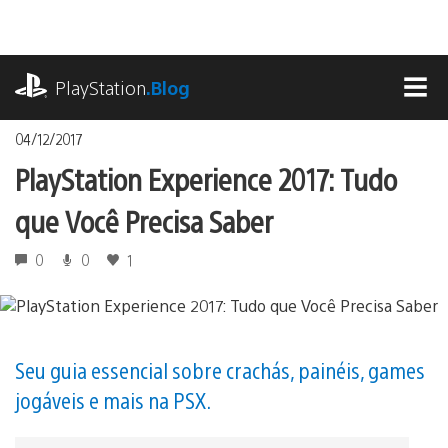
Ir
para
o
playstation.com
conteúdo
PlayStation
.Blog
MEN
04/12/2017
PlayStation Experience 2017: Tudo
que Você Precisa Saber
0
0
1
Seu guia essencial sobre crachás, painéis, games
jogáveis e mais na PSX.