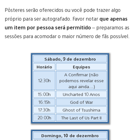
Pôsteres serão oferecidos ou você pode trazer algo
próprio para ser autografado. Favor notar
que apenas
um item por pessoa será permitido
– preparamos as
sessões para acomodar o maior número de fãs possível.
Sábado, 9 de dezembro
Horário
Equipes
A Confirmar (não
12:30h
podemos revelar esse
aqui ainda…)
15:00h
Uncharted 10 Anos
16:15h
God of War
17:30h
Ghost of Tsushima
20:00h
The Last of Us Part II
Domingo, 10 de dezembro