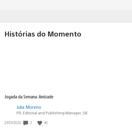
Histórias do Momento
Jogada da Semana: Amizade
Julia Moreno
PR, Editorial and Publishing Manager, SIE
2
45
Data
27/07/2026
de