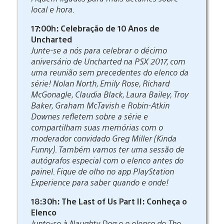
local e hora.
17:00h: Celebração de 10 Anos de
Uncharted
Junte-se a nós para celebrar o décimo
aniversário de Uncharted na PSX 2017, com
uma reunião sem precedentes do elenco da
série! Nolan North, Emily Rose, Richard
McGonagle, Claudia Black, Laura Bailey, Troy
Baker, Graham McTavish e Robin-Atkin
Downes refletem sobre a série e
compartilham suas memórias com o
moderador convidado Greg Miller (Kinda
Funny). Também vamos ter uma sessão de
autógrafos especial com o elenco antes do
painel. Fique de olho no app PlayStation
Experience para saber quando e onde!
18:30h: The Last of Us Part II: Conheça o
Elenco
Junte-se à Naughty Dog e o elenco de The