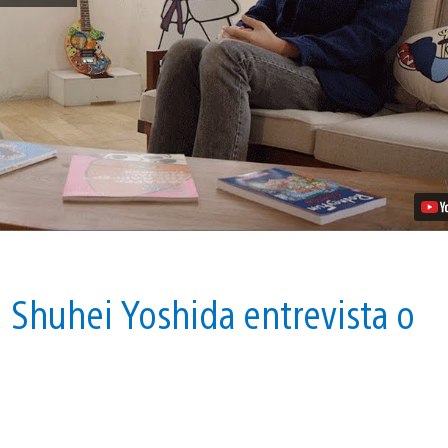
História
por
Trás
de
PaRappa
the
Rapper
Vídeo
! Shuhei Yoshida entrevista o