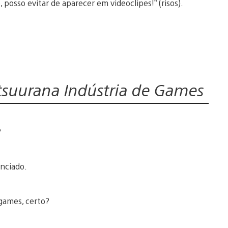
 posso evitar de aparecer em videoclipes!” (risos).
tsuurana Indústria de Games
?
unciado.
games, certo?