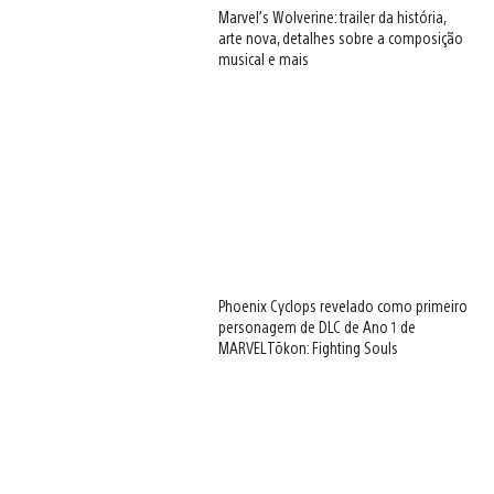
Marvel’s Wolverine: trailer da história,
arte nova, detalhes sobre a composição
musical e mais
Phoenix Cyclops revelado como primeiro
personagem de DLC de Ano 1 de
MARVEL Tōkon: Fighting Souls