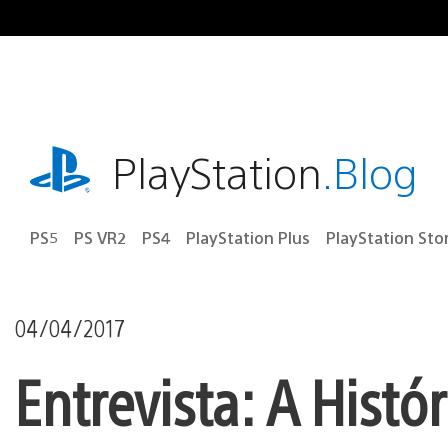
Ir
para
o
conteúdo
playstation.com
PlayStation
.Blog
PS5
PS VR2
PS4
PlayStation Plus
PlayStation Sto
04/04/2017
Entrevista: A Histó