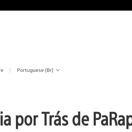
re
Portuguese (Br)
Selecione
Região
uma
atual:
região
ria por Trás de PaRa