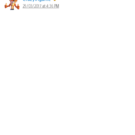
29/03/2017 at 4:36 PM
Será que a Sony não olha as ações da sua principal
concorrente. Os jogos gratuitos da Live Gold de abril
estão simplesmente incríveis, todos eles, enquanto na
PS Plus não tem um que se salve, nem mesmo esse
Drawn to Death, que na minha opinião é somente um
jogo criado de forma meia-boca para fazer alarde e
fingir que estão oferecendo algo bom para os
assinantes.
rhgeo34
02/04/2017 at 7:10 PM
Eu parei de pagar. Serio, jogos mto ruins.
Quando tive xbox360 no primeiro mês deram dark