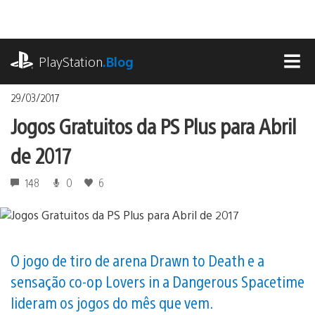
Ir
para
o
playstation.com
conteúdo
PlayStation
.Blog
MEN
29/03/2017
Jogos Gratuitos da PS Plus para Abril
de 2017
148
0
6
O jogo de tiro de arena Drawn to Death e a
sensação co-op Lovers in a Dangerous Spacetime
lideram os jogos do mês que vem.