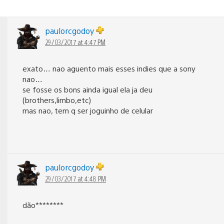
paulorcgodoy
29/03/2017 at 4:47 PM
exato… nao aguento mais esses indies que a sony
nao…
se fosse os bons ainda igual ela ja deu
(brothers,limbo,etc)
mas nao, tem q ser joguinho de celular
paulorcgodoy
29/03/2017 at 4:48 PM
dão********