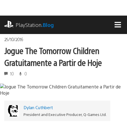
Ir
para
o
playstation.com
conteúdo
PlayStation
.Blog
MEN
25/10/2016
Jogue The Tomorrow Children
Gratuitamente a Partir de Hoje
10
0
Dylan Cuthbert
President and Executive Producer, Q-Games Ltd.