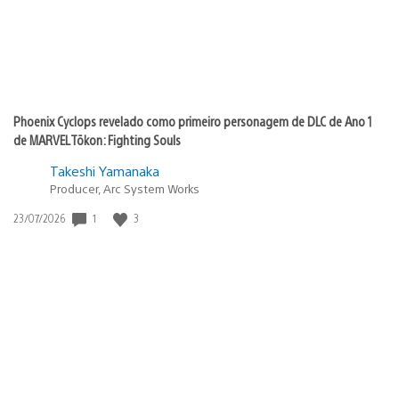
Phoenix Cyclops revelado como primeiro personagem de DLC de Ano 1
de MARVEL Tōkon: Fighting Souls
Takeshi Yamanaka
Producer, Arc System Works
1
3
Data
23/07/2026
de
publicação: