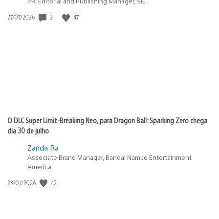
PR, Editorial and Publishing Manager, SIE
2
47
Data
27/07/2026
de
publicação:
O DLC Super Limit-Breaking Neo, para Dragon Ball: Sparking Zero chega
dia 30 de julho
Zanda Ra
Associate Brand Manager, Bandai Namco Entertainment
America
42
Data
23/07/2026
de
publicação: