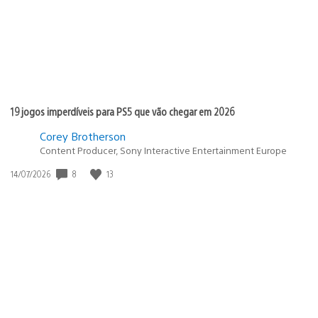
19 jogos imperdíveis para PS5 que vão chegar em 2026
Corey Brotherson
Content Producer, Sony Interactive Entertainment Europe
8
13
Data
14/07/2026
de
publicação: