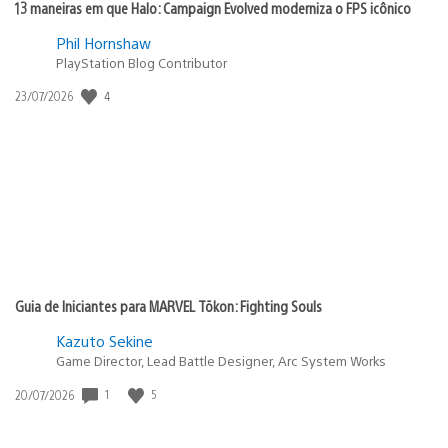
13 maneiras em que Halo: Campaign Evolved moderniza o FPS icônico
Phil Hornshaw
PlayStation Blog Contributor
4
Data
23/07/2026
de
publicação:
Guia de Iniciantes para MARVEL Tōkon: Fighting Souls
Kazuto Sekine
Game Director, Lead Battle Designer, Arc System Works
1
5
Data
20/07/2026
de
publicação: