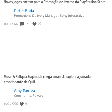
Novos jogos entram para a Promoção de Inverno da PlayStation Store
Peter Boda
Promotions Delivery Manager, Sony Interactive
17
22
Data
14/07/2026
de
publicação:
Moss: A Relíquia Esquecida chega amanhã: explore a jornada
emocionante de Quill
Amy Pantea
Community, Polyarc
9
Data
15/07/2026
de