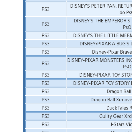
DISNEY’S PETER PAN: RETUR
PS3
do Ps
DISNEY’S THE EMPEROR’S 
PS3
PsO
PS3
DISNEY’S THE LITTLE MERMA
PS3
DISNEY•PIXAR A BUG’S LI
PS3
Disney•Pixar Brav
DISNEY•PIXAR MONSTERS INC.
PS3
PsO
PS3
DISNEY•PIXAR TOY STORY
PS3
DISNEY•PIXAR TOY STORY R
PS3
Dragon Ball
PS3
Dragon Ball Xenove
PS3
DuckTales 
PS3
Guilty Gear Xr
PS3
J-Stars Vi