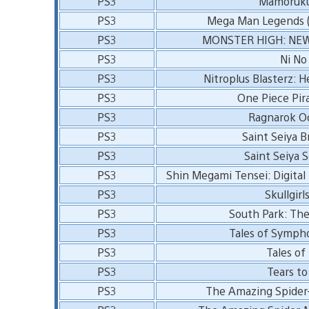
PS3
Mamoruku
PS3
Mega Man Legends (
PS3
MONSTER HIGH: NE
PS3
Ni No
PS3
Nitroplus Blasterz: H
PS3
One Piece Pira
PS3
Ragnarok O
PS3
Saint Seiya B
PS3
Saint Seiya S
PS3
Shin Megami Tensei: Digital 
PS3
Skullgirl
PS3
South Park: The
PS3
Tales of Sympho
PS3
Tales of 
PS3
Tears to 
PS3
The Amazing Spider-