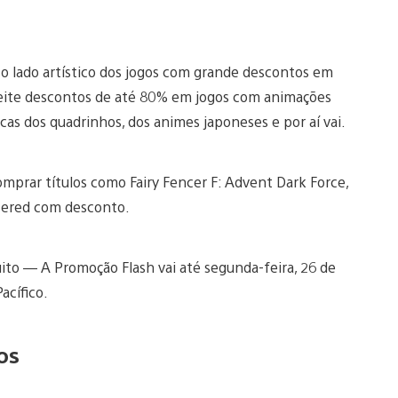
 o lado artístico dos jogos com grande descontos em
roveite descontos de até 80% em jogos com animações
sicas dos quadrinhos, dos animes japoneses e por aí vai.
mprar títulos como Fairy Fencer F: Advent Dark Force,
tered com desconto.
to — A Promoção Flash vai até segunda-feira, 26 de
acífico.
os