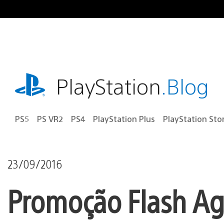
Ir
para
o
conteúdo
playstation.com
PlayStation
.Blog
PS5
PS VR2
PS4
PlayStation Plus
PlayStation Sto
23/09/2016
Promoção Flash Ag