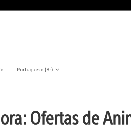
re
Portuguese (Br)
Selecione
Região
uma
atual:
região
ora: Ofertas de An