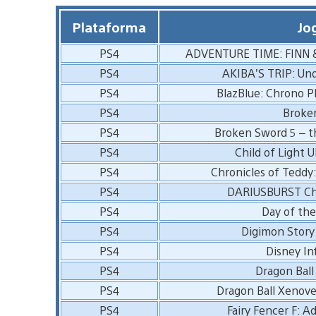
Plataforma
Jo
PS4
ADVENTURE TIME: FINN 
PS4
AKIBA’S TRIP: Un
PS4
BlazBlue: Chrono 
PS4
Broke
PS4
Broken Sword 5 – t
PS4
Child of Light U
PS4
Chronicles of Teddy
PS4
DARIUSBURST Chr
PS4
Day of the
PS4
Digimon Story
PS4
Disney Inf
PS4
Dragon Ball
PS4
Dragon Ball Xenove
PS4
Fairy Fencer F: A