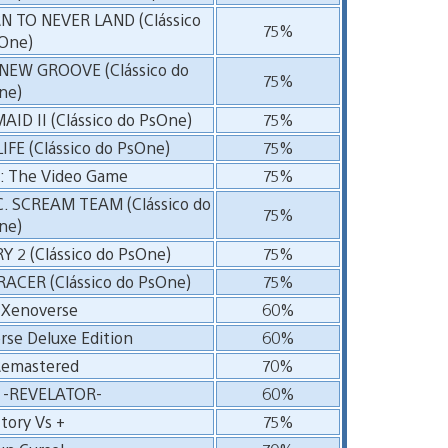
N TO NEVER LAND (Clássico
75%
One)
NEW GROOVE (Clássico do
75%
ne)
ID II (Clássico do PsOne)
75%
FE (Clássico do PsOne)
75%
e: The Video Game
75%
 SCREAM TEAM (Clássico do
75%
ne)
 2 (Clássico do PsOne)
75%
ACER (Clássico do PsOne)
75%
 Xenoverse
60%
rse Deluxe Edition
60%
Remastered
70%
d -REVELATOR-
60%
ctory Vs +
75%