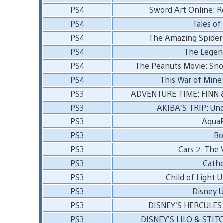
PS4
Sword Art Online: R
PS4
Tales of 
PS4
The Amazing Spider-
PS4
The Legend
PS4
The Peanuts Movie: Sno
PS4
This War of Mine:
PS3
ADVENTURE TIME: FINN 
PS3
AKIBA’S TRIP: Un
PS3
AquaP
PS3
Bo
PS3
Cars 2: The
PS3
Cathe
PS3
Child of Light U
PS3
Disney U
PS3
DISNEY’S HERCULES (
PS3
DISNEY’S LILO & STITC