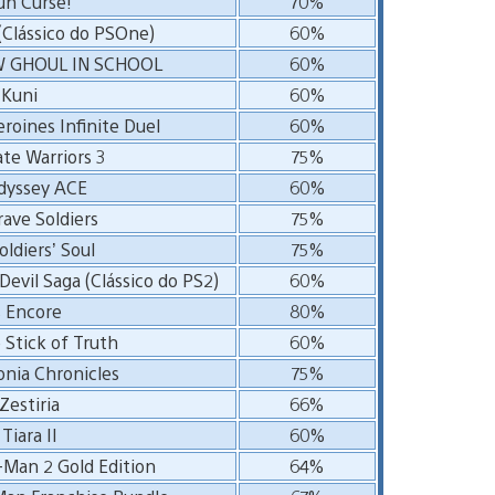
n Curse!
70%
Clássico do PSOne)
60%
W GHOUL IN SCHOOL
60%
 Kuni
60%
eroines Infinite Duel
60%
te Warriors 3
75%
dyssey ACE
60%
rave Soldiers
75%
oldiers’ Soul
75%
Devil Saga (Clássico do PS2)
60%
s Encore
80%
 Stick of Truth
60%
nia Chronicles
75%
Zestiria
66%
Tiara II
60%
Man 2 Gold Edition
64%