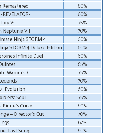
o Remastered
80%
d -REVELATOR-
60%
ctory Vs +
75%
 Neptunia VII
70%
timate Ninja STORM 4
60%
inja STORM 4 Deluxe Edition
60%
eroines Infinite Duel
60%
uintet
85%
te Warriors 3
75%
Legends
70%
2: Evolution
60%
oldiers’ Soul
75%
 Pirate’s Curse
60%
nge – Director’s Cut
70%
lings
67%
ne: Lost Song
60%