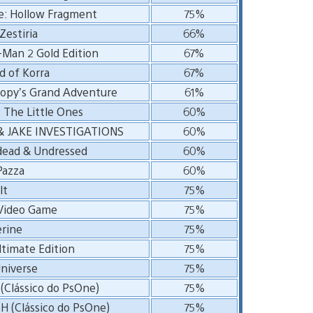
e: Hollow Fragment
75%
Zestiria
66%
Man 2 Gold Edition
67%
 of Korra
67%
opy’s Grand Adventure
61%
 The Little Ones
60%
& JAKE INVESTIGATIONS
60%
dead & Undressed
60%
azza
60%
lt
75%
 Video Game
75%
rine
75%
ltimate Edition
75%
niverse
75%
Clássico do PsOne)
75%
H (Clássico do PsOne)
75%