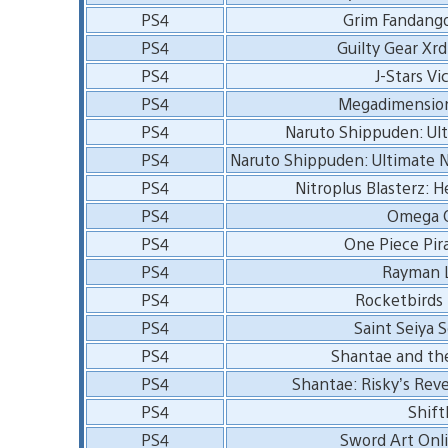
PS4
Grim Fandang
PS4
Guilty Gear Xr
PS4
J-Stars Vi
PS4
Megadimension
PS4
Naruto Shippuden: Ul
PS4
Naruto Shippuden: Ultimate N
PS4
Nitroplus Blasterz: H
PS4
Omega Q
PS4
One Piece Pira
PS4
Rayman 
PS4
Rocketbirds 
PS4
Saint Seiya S
PS4
Shantae and the
PS4
Shantae: Risky’s Reve
PS4
Shift
PS4
Sword Art Onli