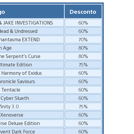
go
Desconto
& JAKE INVESTIGATIONS
60%
dead & Undressed
60%
Phantasma EXTEND
70%
n Age
80%
he Serpent’s Curse
80%
ltimate Edition
75%
: Harmony of Exidus
60%
onicle Saviours
60%
 Tentacle
60%
 Cyber Slueth
60%
inity 3.0
75%
 Xenoverse
60%
rse Deluxe Edition
60%
dvent Dark Force
60%