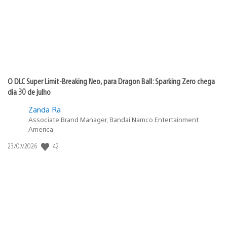
O DLC Super Limit-Breaking Neo, para Dragon Ball: Sparking Zero chega
dia 30 de julho
Zanda Ra
Associate Brand Manager, Bandai Namco Entertainment
America
42
Data
23/07/2026
de
publicação: