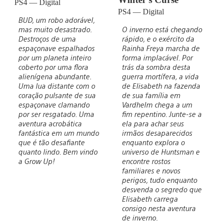
PS4 — Digital
PS4 — Digital
BUD, um robo adorável,
mas muito desastrado.
O inverno está chegando
Destroços de uma
rápido, e o exército da
espaçonave espalhados
Rainha Freya marcha de
por um planeta inteiro
forma implacável. Por
coberto por uma flora
trás da sombra desta
alienígena abundante.
guerra mortífera, a vida
Uma lua distante com o
de Elisabeth na fazenda
coração pulsante de sua
de sua família em
espaçonave clamando
Vardhelm chega a um
por ser resgatado. Uma
fim repentino. Junte-se a
aventura acrobática
ela para achar seus
fantástica em um mundo
irmãos desaparecidos
que é tão desafiante
enquanto explora o
quanto lindo. Bem vindo
universo de Huntsman e
a Grow Up!
encontre rostos
familiares e novos
perigos, tudo enquanto
desvenda o segredo que
Elisabeth carrega
consigo nesta aventura
de inverno.