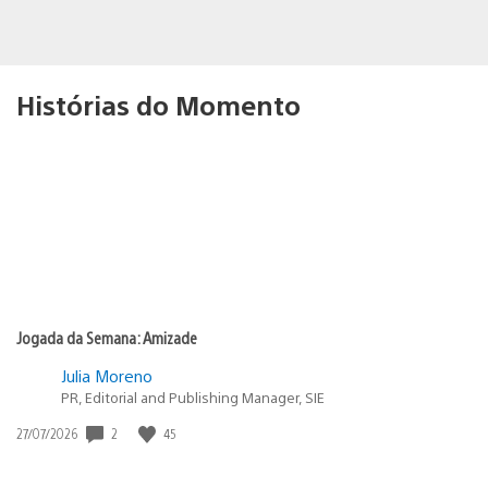
Histórias do Momento
Jogada da Semana: Amizade
Julia Moreno
PR, Editorial and Publishing Manager, SIE
2
45
Data
27/07/2026
de
publicação: