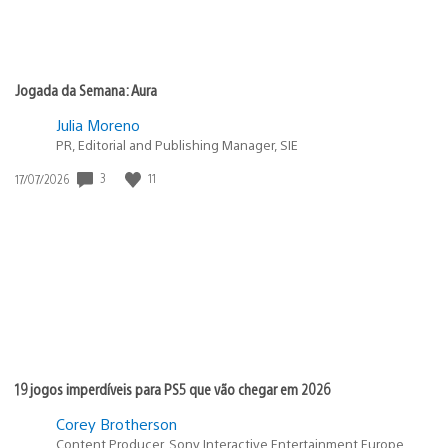
Jogada da Semana: Aura
Julia Moreno
PR, Editorial and Publishing Manager, SIE
3
11
Data
17/07/2026
de
publicação:
19 jogos imperdíveis para PS5 que vão chegar em 2026
Corey Brotherson
Content Producer, Sony Interactive Entertainment Europe