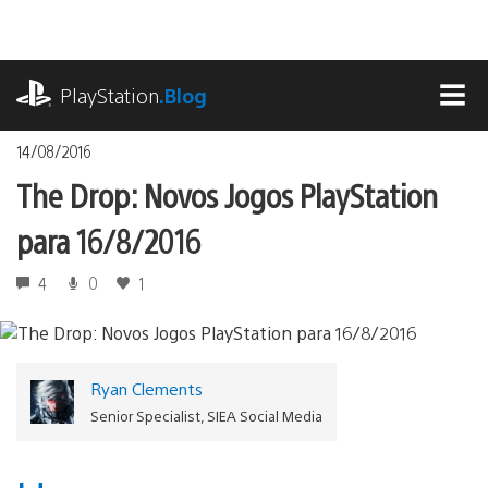
Ir
para
o
playstation.com
conteúdo
PlayStation
.Blog
MEN
14/08/2016
The Drop: Novos Jogos PlayStation
para 16/8/2016
4
0
1
Ryan Clements
Senior Specialist, SIEA Social Media