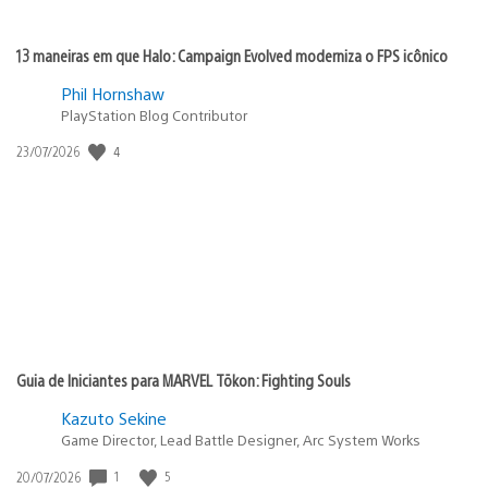
13 maneiras em que Halo: Campaign Evolved moderniza o FPS icônico
Phil Hornshaw
PlayStation Blog Contributor
4
Data
23/07/2026
de
publicação:
Guia de Iniciantes para MARVEL Tōkon: Fighting Souls
Kazuto Sekine
Game Director, Lead Battle Designer, Arc System Works
1
5
Data
20/07/2026