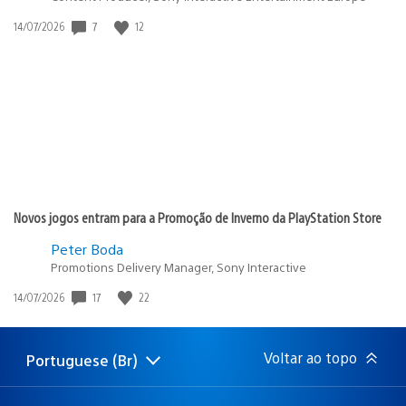
7
12
Data
14/07/2026
de
publicação:
Novos jogos entram para a Promoção de Inverno da PlayStation Store
Peter Boda
Promotions Delivery Manager, Sony Interactive
17
22
Data
14/07/2026
de
publicação:
Voltar ao topo
Portuguese (Br)
Selecione
Região
uma
atual:
região