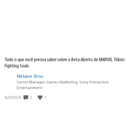
de
publicação:
Tudo o que você precisa saber sobre o Beta Aberto de MARVEL Tōkon:
Fighting Souls
Melaine Brou
Senior Manager, Games Marketing, Sony Interactive
Entertainment
3
5
Data
16/07/2026
de
publicação: