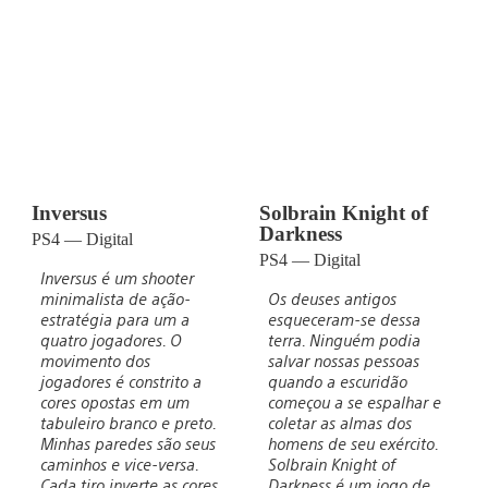
Inversus
Solbrain Knight of
Darkness
PS4 — Digital
PS4 — Digital
Inversus é um shooter
minimalista de ação-
Os deuses antigos
estratégia para um a
esqueceram-se dessa
quatro jogadores. O
terra. Ninguém podia
movimento dos
salvar nossas pessoas
jogadores é constrito a
quando a escuridão
cores opostas em um
começou a se espalhar e
tabuleiro branco e preto.
coletar as almas dos
Minhas paredes são seus
homens de seu exército.
caminhos e vice-versa.
Solbrain Knight of
Cada tiro inverte as cores
Darkness é um jogo de