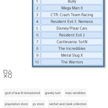
1
Bully
2
Mega Man 8
3
CTR: Crash Team Racing
4
Resident Evil 3: Nemesis
5
Disney/Pixar Cars
6
Resident Evil 2
7
Castlevania: SotN
8
The Incredibles
9
Metal Slug X
10
The Warriors
god of war III remastered
gravity rush
mais vendidos
playstation store
ps store
ratchet and clank collection