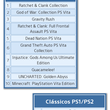
1
Ratchet & Clank Collection
2
God of War: Collection PS Vita
3
Gravity Rush
Ratchet & Clank: Full Frontal
4
Assault PS Vita
5
Dead Nation PS Vita
Grand Theft Auto PS Vita
6
Collection
Injustice: Gods Among Us Ultimate
7
Edition
8
Guacamelee!
9
UNCHARTED: Golden Abyss
10
Minecraft: PlayStation Vita Edition
Clássicos PS1/PS2