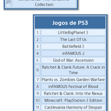
20
Collection
Jogos de PS3
1
LittleBigPlanet 3
2
The Last Of Us
3
Battlefield 3
4
inFAMOUS 2
5
God of War: Ascension
Ratchet & Clank Future: A Crack in
6
Time
7
Plants vs. Zombies Garden Warfare
8
inFAMOUS Festival of Blood
9
Ratchet & Clank: Into the Nexus
10
Minecraft: PlayStation 3 Edition
11
Castlevania Harmony of Despair