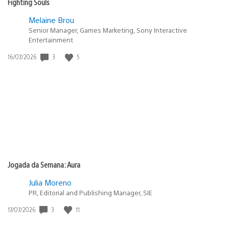
Fighting Souls
Melaine Brou
Senior Manager, Games Marketing, Sony Interactive
Entertainment
3
5
Data
16/07/2026
de
publicação:
Jogada da Semana: Aura
Julia Moreno
PR, Editorial and Publishing Manager, SIE
3
11
Data
17/07/2026
de
publicação: