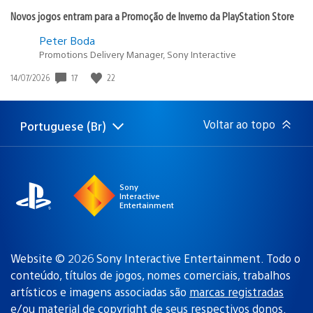
Novos jogos entram para a Promoção de Inverno da PlayStation Store
Peter Boda
Promotions Delivery Manager, Sony Interactive
17
22
Data
14/07/2026
de
publicação:
Voltar ao topo
Portuguese (Br)
Selecione
Região
uma
atual:
região
Sony
Interactive
Entertainment
Website © 2026 Sony Interactive Entertainment. Todo o
conteúdo, títulos de jogos, nomes comerciais, trabalhos
artísticos e imagens associadas são
marcas registradas
e/ou material de copyright de seus respectivos donos
.