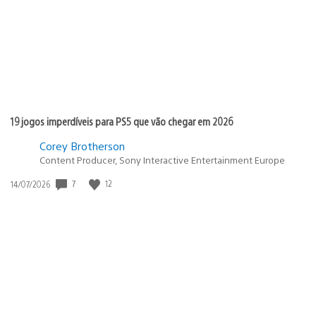
19 jogos imperdíveis para PS5 que vão chegar em 2026
Corey Brotherson
Content Producer, Sony Interactive Entertainment Europe
7
12
Data
14/07/2026
de
publicação: