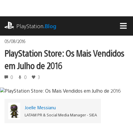
Ir
para
o
playstation.com
conteúdo
PlayStation
.Blog
MEN
05/08/2016
PlayStation Store: Os Mais Vendidos
em Julho de 2016
0
0
3
Joelle Messianu
LATAM PR & Social Media Manager - SIEA