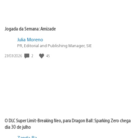
Jogada da Semana: Amizade
Julia Moreno
PR, Editorial and Publishing Manager, SIE
2
45
Data
27/07/2026
de
publicação:
O DLC Super Limit-Breaking Neo, para Dragon Ball: Sparking Zero chega
dia 30 de julho
Zanda Ra