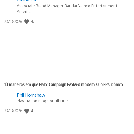
Associate Brand Manager, Bandai Namco Entertainment
America
42
Data
23/07/2026
de
publicação:
13 maneiras em que Halo: Campaign Evolved moderniza o FPS icônico
Phil Hornshaw
PlayStation Blog Contributor
4
Data
23/07/2026
de
publicação: