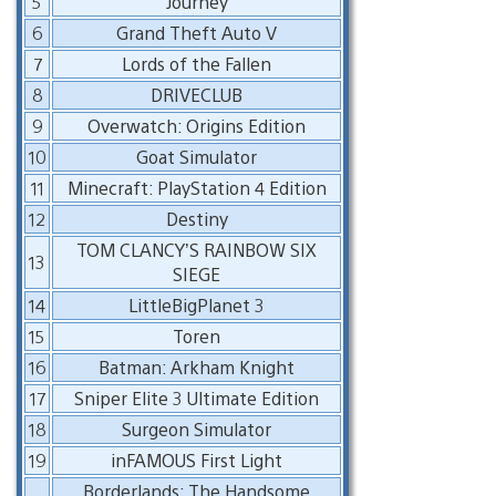
5
Journey
6
Grand Theft Auto V
7
Lords of the Fallen
8
DRIVECLUB
9
Overwatch: Origins Edition
10
Goat Simulator
11
Minecraft: PlayStation 4 Edition
12
Destiny
TOM CLANCY’S RAINBOW SIX
13
SIEGE
14
LittleBigPlanet 3
15
Toren
16
Batman: Arkham Knight
17
Sniper Elite 3 Ultimate Edition
18
Surgeon Simulator
19
inFAMOUS First Light
Borderlands: The Handsome