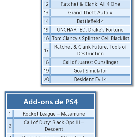
12
Ratchet & Clank: All 4 One
13
Grand Theft Auto V
14
Battlefield 4
15
UNCHARTED: Drake’s Fortune
16
Tom Clancy’s Splinter Cell Blacklist
Ratchet & Clank Future: Tools of
17
Destruction
18
Call of Juarez: Gunslinger
19
Goat Simulator
20
Resident Evil 4
Add-ons de PS4
1
Rocket League – Masamune
Call of Duty: Black Ops III –
2
Descent