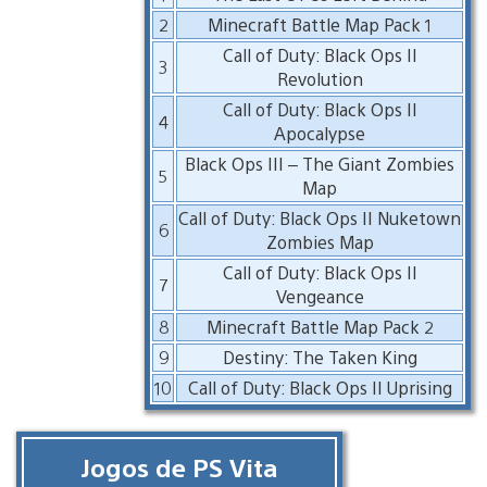
2
Minecraft Battle Map Pack 1
Call of Duty: Black Ops II
3
Revolution
Call of Duty: Black Ops II
4
Apocalypse
Black Ops III – The Giant Zombies
5
Map
Call of Duty: Black Ops II Nuketown
6
Zombies Map
Call of Duty: Black Ops II
7
Vengeance
8
Minecraft Battle Map Pack 2
9
Destiny: The Taken King
10
Call of Duty: Black Ops II Uprising
Jogos de PS Vita