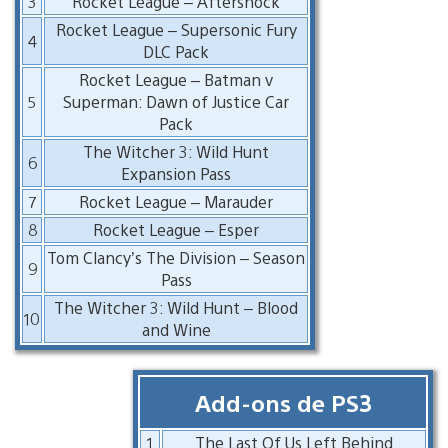
3
Rocket League – Aftershock
Rocket League – Supersonic Fury
4
DLC Pack
Rocket League – Batman v
5
Superman: Dawn of Justice Car
Pack
The Witcher 3: Wild Hunt
6
Expansion Pass
7
Rocket League – Marauder
8
Rocket League – Esper
Tom Clancy’s The Division – Season
9
Pass
The Witcher 3: Wild Hunt – Blood
10
and Wine
Add-ons de PS3
1
The Last Of Us Left Behind