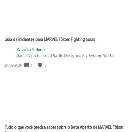
Guia de Iniciantes para MARVEL Tōkon: Fighting Souls
Kazuto Sekine
Game Director, Lead Battle Designer, Arc System Works
1
5
Data
20/07/2026
de
publicação:
Tudo o que você precisa saber sobre o Beta Aberto de MARVEL Tōkon: