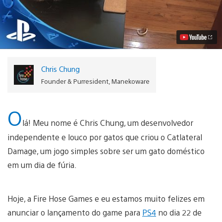
Damage
Salta
Direto
para
o
seu
PS4
em
Chris Chung
22
de
Founder & Purresident, Manekoware
Março
Vídeo
O
lá! Meu nome é Chris Chung, um desenvolvedor
independente e louco por gatos que criou o Catlateral
Damage, um jogo simples sobre ser um gato doméstico
em um dia de fúria.
Hoje, a Fire Hose Games e eu estamos muito felizes em
anunciar o lançamento do game para
PS4
no dia 22 de