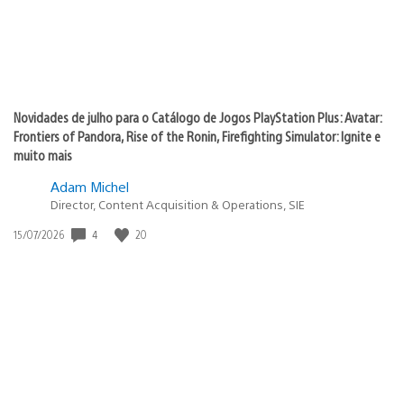
Novidades de julho para o Catálogo de Jogos PlayStation Plus: Avatar:
Frontiers of Pandora, Rise of the Ronin, Firefighting Simulator: Ignite e
muito mais
Adam Michel
Director, Content Acquisition & Operations, SIE
4
20
Data
15/07/2026
de
publicação: