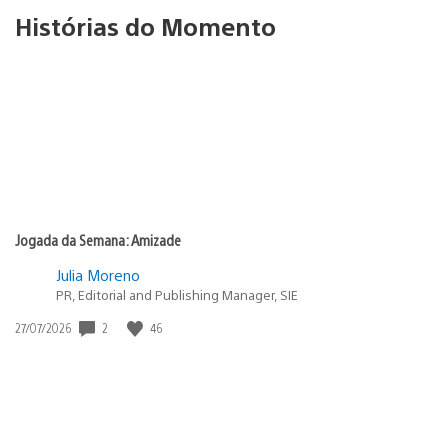
Histórias do Momento
Jogada da Semana: Amizade
Julia Moreno
PR, Editorial and Publishing Manager, SIE
2
46
Data
27/07/2026
de
publicação: