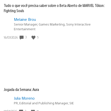
Tudo o que você precisa saber sobre o Beta Aberto de MARVEL Tōkon:
Fighting Souls
Melaine Brou
Senior Manager, Games Marketing, Sony Interactive
Entertainment
3
5
Data
16/07/2026
de
publicação:
Jogada da Semana: Aura
Julia Moreno
PR, Editorial and Publishing Manager, SIE