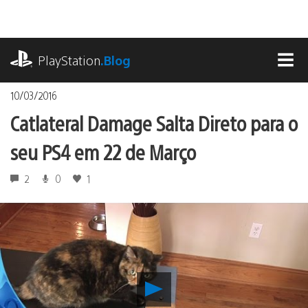
Ir
para
o
playstation.com
conteúdo
PlayStation
.Blog
MEN
10/03/2016
Catlateral Damage Salta Direto para o
seu PS4 em 22 de Março
2
0
1
Reproduzir
Catlateral