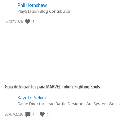
Phil Hornshaw
PlayStation Blog Contributor
4
Data
23/07/2026
de
publicação:
Guia de Iniciantes para MARVEL Tōkon: Fighting Souls
Kazuto Sekine
Game Director, Lead Battle Designer, Arc System Works
1
5
Data
20/07/2026
de
publicação: