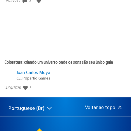
3
11
Data
17/07/2026
de
publicação:
Coloratura: criando um universo onde os sons são seu único guia
Juan Carlos Moya
CE, Pdpartid Games
3
Data
14/07/2026
de
publicação:
Voltar ao topo
Portuguese (Br)
Selecione
Região
uma
atual:
região