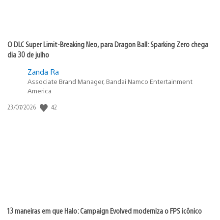
O DLC Super Limit-Breaking Neo, para Dragon Ball: Sparking Zero chega
dia 30 de julho
Zanda Ra
Associate Brand Manager, Bandai Namco Entertainment
America
42
Data
23/07/2026
de
publicação:
13 maneiras em que Halo: Campaign Evolved moderniza o FPS icônico