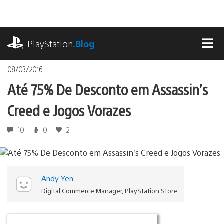
Ir
para
o
playstation.com
conteúdo
PlayStation
.Blog
MEN
08/03/2016
Até 75% De Desconto em Assassin’s
Creed e Jogos Vorazes
10
0
2
Andy Yen
Digital Commerce Manager, PlayStation Store