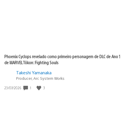
de
publicação:
Phoenix Cyclops revelado como primeiro personagem de DLC de Ano 1
de MARVEL Tōkon: Fighting Souls
Takeshi Yamanaka
Producer, Arc System Works
1
3
Data
23/07/2026
de
publicação: