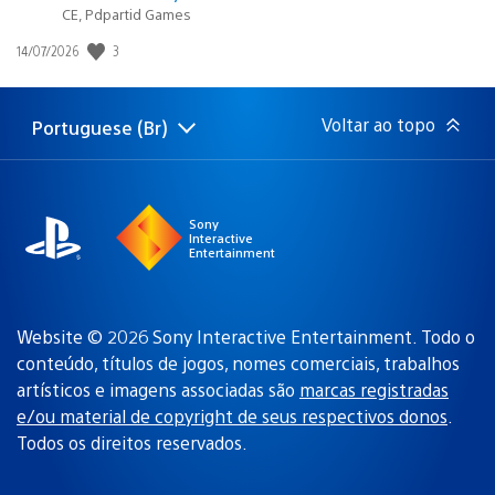
CE, Pdpartid Games
3
Data
14/07/2026
de
publicação:
Voltar ao topo
Portuguese (Br)
Selecione
Região
uma
atual:
região
Sony
Interactive
Entertainment
Website © 2026 Sony Interactive Entertainment. Todo o
conteúdo, títulos de jogos, nomes comerciais, trabalhos
artísticos e imagens associadas são
marcas registradas
e/ou material de copyright de seus respectivos donos
.
Todos os direitos reservados.