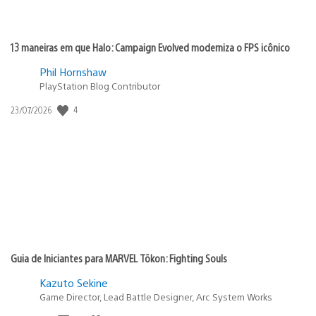
13 maneiras em que Halo: Campaign Evolved moderniza o FPS icônico
Phil Hornshaw
PlayStation Blog Contributor
4
Data
23/07/2026
de
publicação:
Guia de Iniciantes para MARVEL Tōkon: Fighting Souls
Kazuto Sekine
Game Director, Lead Battle Designer, Arc System Works