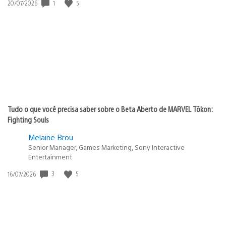
1
5
Data
20/07/2026
de
publicação:
Tudo o que você precisa saber sobre o Beta Aberto de MARVEL Tōkon:
Fighting Souls
Melaine Brou
Senior Manager, Games Marketing, Sony Interactive
Entertainment
3
5
Data
16/07/2026
de
publicação: