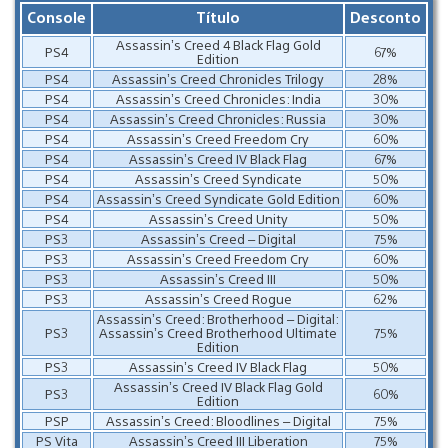
Console
Título
Desconto
Assassin’s Creed 4 Black Flag Gold
PS4
67%
Edition
PS4
Assassin’s Creed Chronicles Trilogy
28%
PS4
Assassin’s Creed Chronicles: India
30%
PS4
Assassin’s Creed Chronicles: Russia
30%
PS4
Assassin’s Creed Freedom Cry
60%
PS4
Assassin’s Creed IV Black Flag
67%
PS4
Assassin’s Creed Syndicate
50%
PS4
Assassin’s Creed Syndicate Gold Edition
60%
PS4
Assassin’s Creed Unity
50%
PS3
Assassin’s Creed – Digital
75%
PS3
Assassin’s Creed Freedom Cry
60%
PS3
Assassin’s Creed III
50%
PS3
Assassin’s Creed Rogue
62%
Assassin’s Creed: Brotherhood – Digital:
PS3
Assassin’s Creed Brotherhood Ultimate
75%
Edition
PS3
Assassin’s Creed IV Black Flag
50%
Assassin’s Creed IV Black Flag Gold
PS3
60%
Edition
PSP
Assassin’s Creed: Bloodlines – Digital
75%
PS Vita
Assassin’s Creed III Liberation
75%