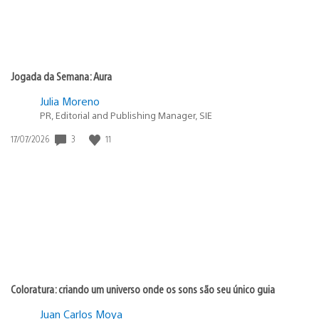
Jogada da Semana: Aura
Julia Moreno
PR, Editorial and Publishing Manager, SIE
3
11
Data
17/07/2026
de
publicação:
Coloratura: criando um universo onde os sons são seu único guia
Juan Carlos Moya