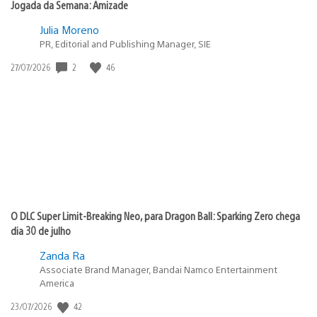
Jogada da Semana: Amizade
Julia Moreno
PR, Editorial and Publishing Manager, SIE
2
46
Data
27/07/2026
de
publicação:
O DLC Super Limit-Breaking Neo, para Dragon Ball: Sparking Zero chega
dia 30 de julho
Zanda Ra
Associate Brand Manager, Bandai Namco Entertainment
America
42
Data
23/07/2026