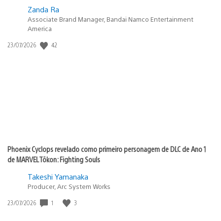
Zanda Ra
Associate Brand Manager, Bandai Namco Entertainment
America
42
Data
23/07/2026
de
publicação:
Phoenix Cyclops revelado como primeiro personagem de DLC de Ano 1
de MARVEL Tōkon: Fighting Souls
Takeshi Yamanaka
Producer, Arc System Works
1
3
Data
23/07/2026
de
publicação: