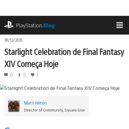
Ir
para
o
playstation.com
conteúdo
PlayStation
.Blog
MEN
18/12/2015
Starlight Celebration de Final Fantasy
XIV Começa Hoje
0
0
1
Matt Hilton
Director of Community, Square Enix