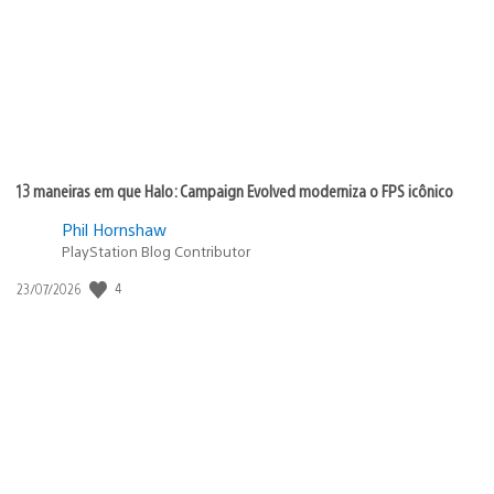
13 maneiras em que Halo: Campaign Evolved moderniza o FPS icônico
Phil Hornshaw
PlayStation Blog Contributor
4
Data
23/07/2026
de
publicação: