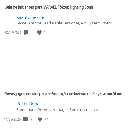
Guia de Iniciantes para MARVEL Tōkon: Fighting Souls
Kazuto Sekine
Game Director, Lead Battle Designer, Arc System Works
1
5
Data
20/07/2026
de
publicação:
Novos jogos entram para a Promoção de Inverno da PlayStation Store
Peter Boda
Promotions Delivery Manager, Sony Interactive
17
22
Data
14/07/2026
de
publicação: