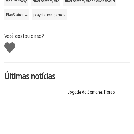
final fantasy
final fantasy xiv
final fantasy xiv heavensward
PlayStation 4
playstation games
Você gostou disso?
Curtir
Últimas notícias
Jogada da Semana: Flores