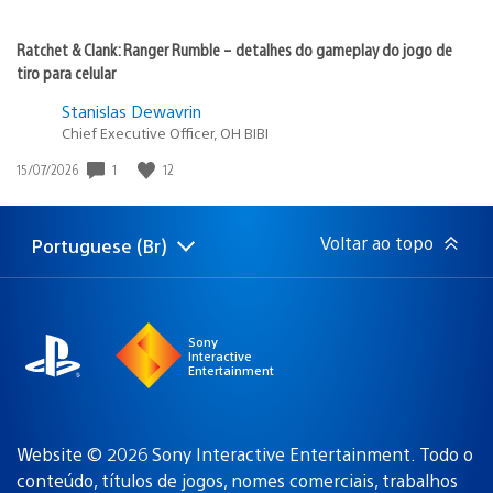
Ratchet & Clank: Ranger Rumble – detalhes do gameplay do jogo de
tiro para celular
Stanislas Dewavrin
Chief Executive Officer, OH BIBI
1
12
Data
15/07/2026
de
publicação:
Voltar ao topo
Portuguese (Br)
Selecione
Região
uma
atual:
região
Sony
Interactive
Entertainment
Website © 2026 Sony Interactive Entertainment. Todo o
conteúdo, títulos de jogos, nomes comerciais, trabalhos