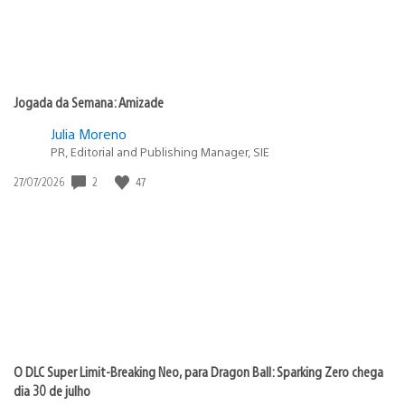
Jogada da Semana: Amizade
Julia Moreno
PR, Editorial and Publishing Manager, SIE
2
47
Data
27/07/2026
de
publicação:
O DLC Super Limit-Breaking Neo, para Dragon Ball: Sparking Zero chega
dia 30 de julho