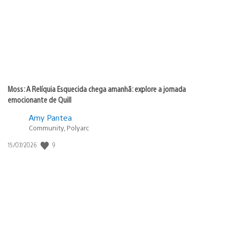
Moss: A Relíquia Esquecida chega amanhã: explore a jornada
emocionante de Quill
Amy Pantea
Community, Polyarc
9
Data
15/07/2026
de
publicação: