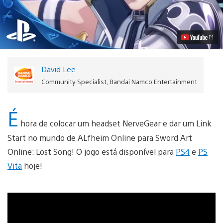
Art
Online:
Lost
Song
Chega
ao
PS4
e
David Lee
ao
PS
Community Specialist, Bandai Namco Entertainment
Vita
Vídeo
É
hora de colocar um headset NerveGear e dar um Link
Start no mundo de ALfheim Online para Sword Art
Online: Lost Song! O jogo está disponível para
PS4
e
PS
Vita
hoje!