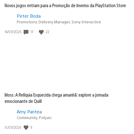
Novos jogos entram para a Promoção de Inverno da PlayStation Store
Peter Boda
Promotions Delivery Manager, Sony Interactive
17
22
Data
14/07/2026
de
publicação:
Moss: A Relíquia Esquecida chega amanhã: explore a jornada
emocionante de Quill
Amy Pantea
Community, Polyarc
9
Data
15/07/2026
de