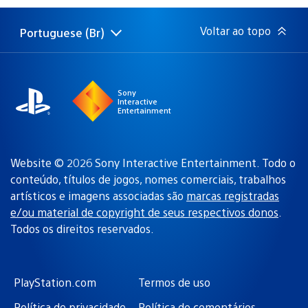
publicação:
Voltar ao topo
Portuguese (Br)
Selecione
Região
uma
atual:
região
Sony
Interactive
Entertainment
Website © 2026 Sony Interactive Entertainment. Todo o
conteúdo, títulos de jogos, nomes comerciais, trabalhos
artísticos e imagens associadas são
marcas registradas
e/ou material de copyright de seus respectivos donos
.
Todos os direitos reservados.
PlayStation.com
Termos de uso
Política de privacidade
Política de comentários