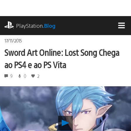
Ir
para
o
playstation.com
conteúdo
PlayStation
.Blog
MEN
17/11/2015
Sword Art Online: Lost Song Chega
ao PS4 e ao PS Vita
9
0
2
Reproduzir
Sword