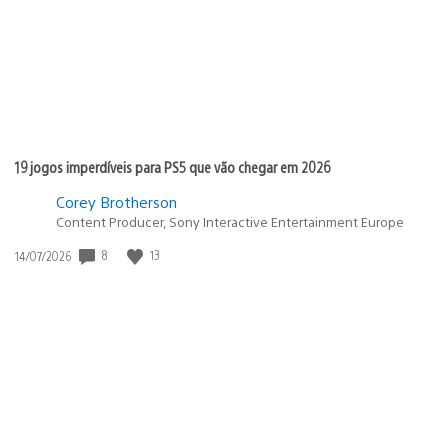
19 jogos imperdíveis para PS5 que vão chegar em 2026
Corey Brotherson
Content Producer, Sony Interactive Entertainment Europe
8
13
Data
14/07/2026
de
publicação: