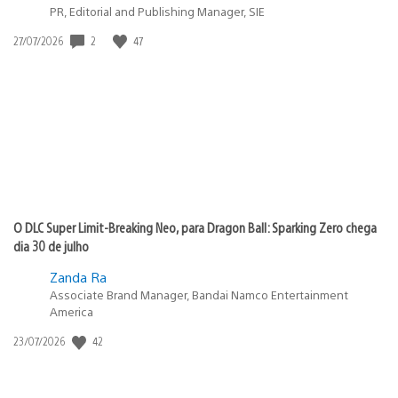
PR, Editorial and Publishing Manager, SIE
2
47
Data
27/07/2026
de
publicação:
O DLC Super Limit-Breaking Neo, para Dragon Ball: Sparking Zero chega
dia 30 de julho
Zanda Ra
Associate Brand Manager, Bandai Namco Entertainment
America
42
Data
23/07/2026
de
publicação: