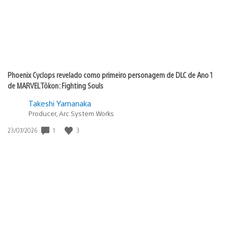
Phoenix Cyclops revelado como primeiro personagem de DLC de Ano 1
de MARVEL Tōkon: Fighting Souls
Takeshi Yamanaka
Producer, Arc System Works
1
3
Data
23/07/2026
de
publicação: