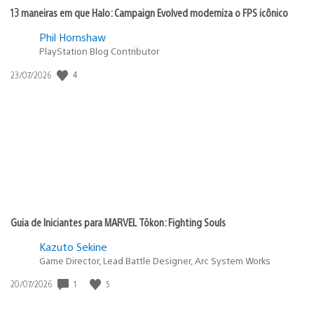
13 maneiras em que Halo: Campaign Evolved moderniza o FPS icônico
Phil Hornshaw
PlayStation Blog Contributor
4
Data
23/07/2026
de
publicação:
Guia de Iniciantes para MARVEL Tōkon: Fighting Souls
Kazuto Sekine
Game Director, Lead Battle Designer, Arc System Works
1
5
Data
20/07/2026
de
publicação: