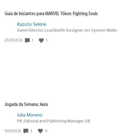
Guia de Iniciantes para MARVEL Tōkon: Fighting Souls
Kazuto Sekine
Game Director, Lead Battle Designer, Arc System Works
1
5
Data
20/07/2026
de
publicação:
Jogada da Semana: Aura
Julia Moreno
PR, Editorial and Publishing Manager, SIE
3
11
Data
17/07/2026