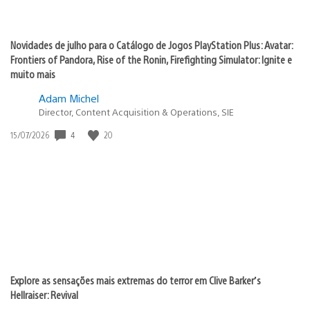
Novidades de julho para o Catálogo de Jogos PlayStation Plus: Avatar:
Frontiers of Pandora, Rise of the Ronin, Firefighting Simulator: Ignite e
muito mais
Adam Michel
Director, Content Acquisition & Operations, SIE
4
20
Data
15/07/2026
de
publicação:
Explore as sensações mais extremas do terror em Clive Barker’s
Hellraiser: Revival