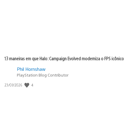
de
publicação:
13 maneiras em que Halo: Campaign Evolved moderniza o FPS icônico
Phil Hornshaw
PlayStation Blog Contributor
4
Data
23/07/2026
de
publicação: