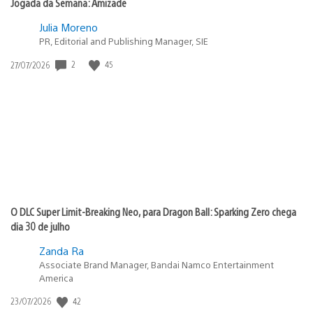
Jogada da Semana: Amizade
Julia Moreno
PR, Editorial and Publishing Manager, SIE
2
45
Data
27/07/2026
de
publicação:
O DLC Super Limit-Breaking Neo, para Dragon Ball: Sparking Zero chega
dia 30 de julho
Zanda Ra
Associate Brand Manager, Bandai Namco Entertainment
America
42
Data
23/07/2026