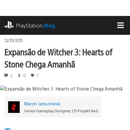
Ir
para
o
playstation.com
conteúdo
PlayStation
.Blog
MEN
12/10/2015
Expansão de Witcher 3: Hearts of
Stone Chega Amanhã
2
0
1
Marcin Janiszewski
Senior Gameplay Designer, CD Projekt Red