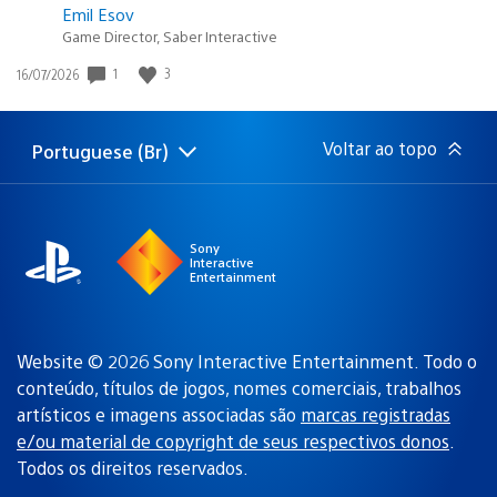
Emil Esov
Game Director, Saber Interactive
1
3
Data
16/07/2026
de
publicação:
Voltar ao topo
Portuguese (Br)
Selecione
Região
uma
atual:
região
Sony
Interactive
Entertainment
Website © 2026 Sony Interactive Entertainment. Todo o
conteúdo, títulos de jogos, nomes comerciais, trabalhos
artísticos e imagens associadas são
marcas registradas
e/ou material de copyright de seus respectivos donos
.
Todos os direitos reservados.