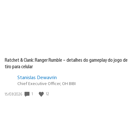
de
publicação:
Ratchet & Clank: Ranger Rumble – detalhes do gameplay do jogo de
tiro para celular
Stanislas Dewavrin
Chief Executive Officer, OH BIBI
1
12
Data
15/07/2026
de
publicação: