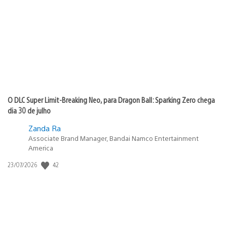
de
publicação:
O DLC Super Limit-Breaking Neo, para Dragon Ball: Sparking Zero chega
dia 30 de julho
Zanda Ra
Associate Brand Manager, Bandai Namco Entertainment
America
42
Data
23/07/2026
de
publicação: