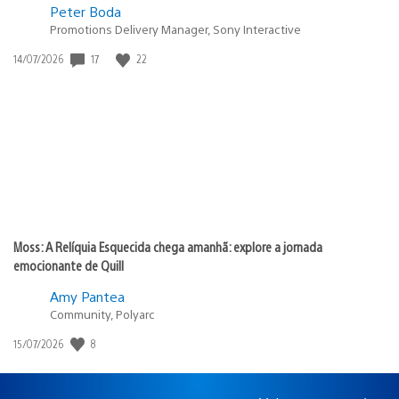
Peter Boda
Promotions Delivery Manager, Sony Interactive
17
22
Data
14/07/2026
de
publicação:
Moss: A Relíquia Esquecida chega amanhã: explore a jornada
emocionante de Quill
Amy Pantea
Community, Polyarc
8
Data
15/07/2026
de
publicação: