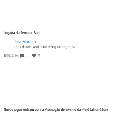
Jogada da Semana: Aura
Julia Moreno
PR, Editorial and Publishing Manager, SIE
3
11
Data
17/07/2026
de
publicação:
Novos jogos entram para a Promoção de Inverno da PlayStation Store