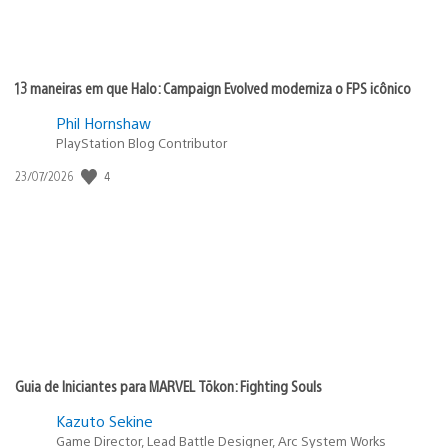
13 maneiras em que Halo: Campaign Evolved moderniza o FPS icônico
Phil Hornshaw
PlayStation Blog Contributor
4
Data
23/07/2026
de
publicação:
Guia de Iniciantes para MARVEL Tōkon: Fighting Souls
Kazuto Sekine
Game Director, Lead Battle Designer, Arc System Works