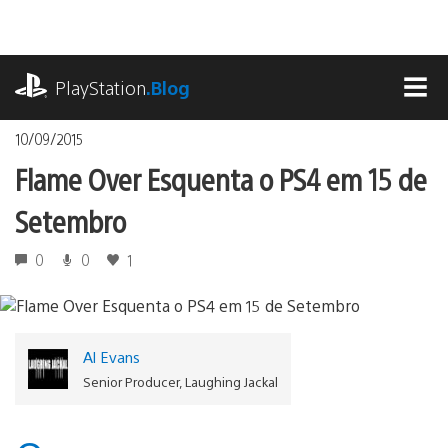
Ir
para
o
playstation.com
conteúdo
PlayStation
.Blog
MEN
10/09/2015
Flame Over Esquenta o PS4 em 15 de
Setembro
0
0
1
Al Evans
Senior Producer, Laughing Jackal