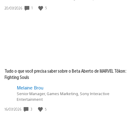
1
5
Data
20/07/2026
de
publicação:
Tudo o que você precisa saber sobre o Beta Aberto de MARVEL Tōkon:
Fighting Souls
Melaine Brou
Senior Manager, Games Marketing, Sony Interactive
Entertainment
3
5
Data
16/07/2026
de
publicação: