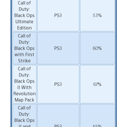
Call of
Duty:
Black Ops
PS3
53%
Ultimate
Edition
Call of
Duty:
Black Ops
PS3
60%
with First
Strike
Call of
Duty:
Black Ops
PS3
67%
II With
Revolution
Map Pack
Call of
Duty:
Black Ops
II and
PS3
55%