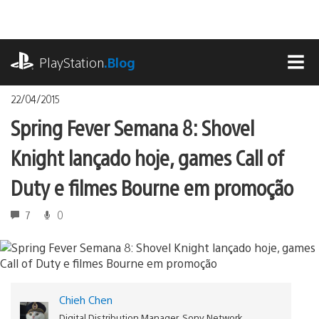
Ir
para
o
playstation.com
conteúdo
PlayStation
.Blog
MEN
22/04/2015
Spring Fever Semana 8: Shovel
Knight lançado hoje, games Call of
Duty e filmes Bourne em promoção
7
0
Chieh Chen
Digital Distribution Manager, Sony Network