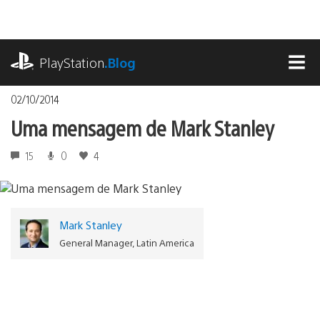
Ir
para
o
playstation.com
conteúdo
PlayStation
.Blog
MEN
02/10/2014
Uma mensagem de Mark Stanley
15
0
4
Mark Stanley
General Manager, Latin America