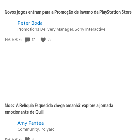
Novos jogos entram para a Promoção de Inverno da PlayStation Store
Peter Boda
Promotions Delivery Manager, Sony Interactive
17
22
Data
14/07/2026
de
publicação:
Moss: A Relíquia Esquecida chega amanhã: explore a jornada
emocionante de Quill
Amy Pantea
Community, Polyarc
9
Data
15/07/2026