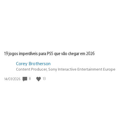
publicação:
19 jogos imperdíveis para PS5 que vão chegar em 2026
Corey Brotherson
Content Producer, Sony Interactive Entertainment Europe
8
13
Data
14/07/2026
de
publicação: