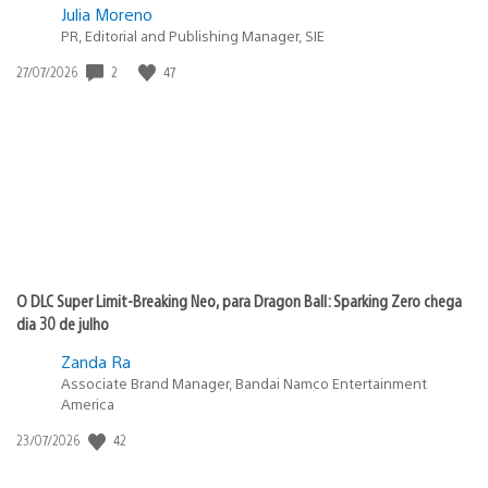
Julia Moreno
PR, Editorial and Publishing Manager, SIE
2
47
Data
27/07/2026
de
publicação:
O DLC Super Limit-Breaking Neo, para Dragon Ball: Sparking Zero chega
dia 30 de julho
Zanda Ra
Associate Brand Manager, Bandai Namco Entertainment
America
42
Data
23/07/2026
de
publicação: