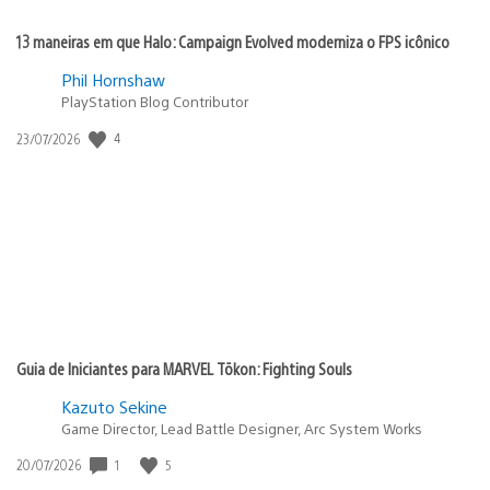
13 maneiras em que Halo: Campaign Evolved moderniza o FPS icônico
Phil Hornshaw
PlayStation Blog Contributor
4
Data
23/07/2026
de
publicação:
Guia de Iniciantes para MARVEL Tōkon: Fighting Souls
Kazuto Sekine
Game Director, Lead Battle Designer, Arc System Works
1
5
Data
20/07/2026
de