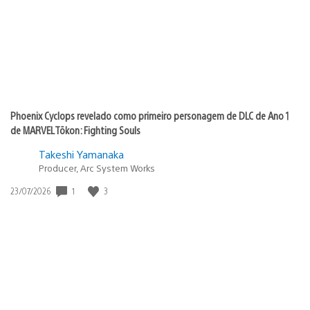
Phoenix Cyclops revelado como primeiro personagem de DLC de Ano 1
de MARVEL Tōkon: Fighting Souls
Takeshi Yamanaka
Producer, Arc System Works
1
3
Data
23/07/2026
de
publicação: