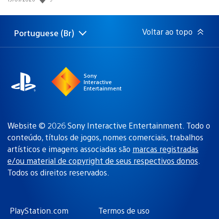
de
publicação:
Voltar ao topo
Portuguese (Br)
Selecione
Região
uma
atual:
região
Sony
Interactive
Entertainment
Website © 2026 Sony Interactive Entertainment. Todo o
conteúdo, títulos de jogos, nomes comerciais, trabalhos
artísticos e imagens associadas são
marcas registradas
e/ou material de copyright de seus respectivos donos
.
Todos os direitos reservados.
PlayStation.com
Termos de uso