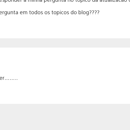
 pergunta em todos os topicos do blog????
der……..