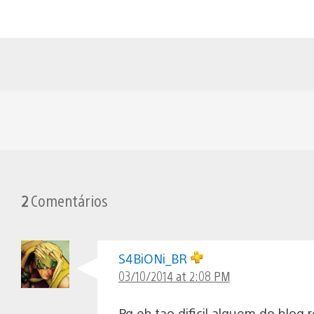
2
Comentários
S4BiONi_BR
03/10/2014 at 2:08 PM
Pq eh tao dificil alguem do blog