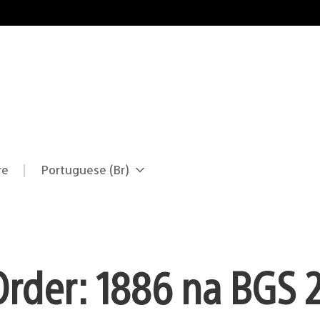
re
Portuguese (Br)
Selecione
Região
uma
atual:
região
Order: 1886 na BGS 