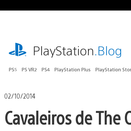
Ir
para
o
conteúdo
playstation.com
PlayStation
.Blog
PS5
PS VR2
PS4
PlayStation Plus
PlayStation Sto
02/10/2014
Cavaleiros de The 