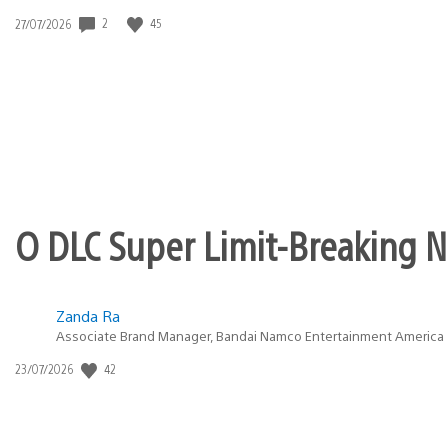
2
45
Data
27/07/2026
de
publicação:
O DLC Super Limit-Breaking Ne
Zanda Ra
Associate Brand Manager, Bandai Namco Entertainment America
42
Data
23/07/2026
de
publicação: