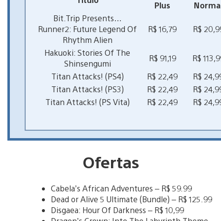
Plus
Norma
Bit.Trip Presents…
Runner2: Future Legend Of
R$ 16,79
R$ 20,9
Rhythm Alien
Hakuoki: Stories Of The
R$ 91,19
R$ 113,9
Shinsengumi
Titan Attacks! (PS4)
R$ 22,49
R$ 24,9
Titan Attacks! (PS3)
R$ 22,49
R$ 24,9
Titan Attacks! (PS Vita)
R$ 22,49
R$ 24,9
Ofertas
Cabela’s African Adventures – R$ 59.99
Dead or Alive 5 Ultimate (Bundle) – R$ 125.99
Disgaea: Hour Of Darkness – R$ 10,99
Dragon’s Crown: Into The Labyrinth Theme