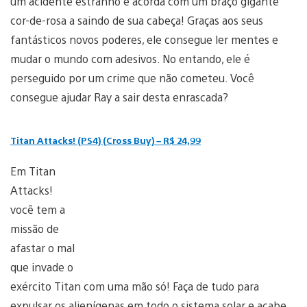
um acidente estranho e acorda com um braço gigante
cor-de-rosa a saindo de sua cabeça! Graças aos seus
fantásticos novos poderes, ele consegue ler mentes e
mudar o mundo com adesivos. No entando, ele é
perseguido por um crime que não cometeu. Você
consegue ajudar Ray a sair desta enrascada?
Titan Attacks! (PS4) (Cross Buy) – R$ 24,99
Em Titan
Attacks!
você tem a
missão de
afastar o mal
que invade o
exército Titan com uma mão só! Faça de tudo para
expulsar os alienígenas em todo o sistema solar e acabe