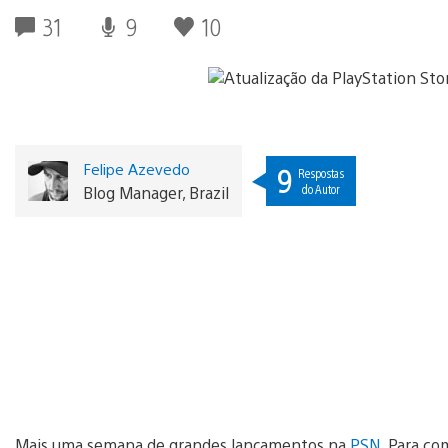
31
9
10
Felipe Azevedo
9
Respostas
do Autor
Blog Manager, Brazil
Mais uma semana de grandes lançamentos na
PSN
. Para c