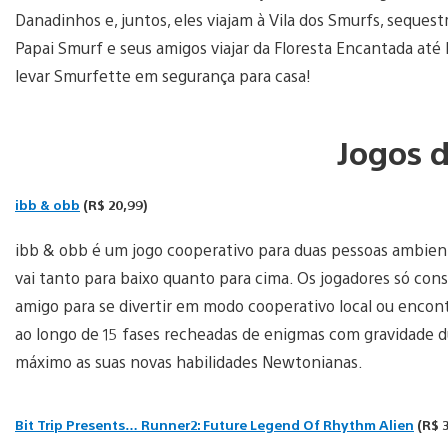
Danadinhos e, juntos, eles viajam à Vila dos Smurfs, seques
Papai Smurf e seus amigos viajar da Floresta Encantada até P
levar Smurfette em segurança para casa!
Jogos 
ibb & obb
(R$ 20,99)
ibb & obb é um jogo cooperativo para duas pessoas ambie
vai tanto para baixo quanto para cima. Os jogadores só co
amigo para se divertir em modo cooperativo local ou encont
ao longo de 15 fases recheadas de enigmas com gravidade d
máximo as suas novas habilidades Newtonianas.
Bit Trip Presents… Runner2: Future Legend Of Rhythm Alien
(R$ 3