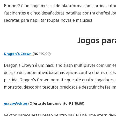
Runner2 é um jogo musical de plataforma com corrida aut
fascinantes e cinco desafiadoras batalhas contra chefes! 
secretas para habilitar roupas novas e malucas!
Jogos par
Dragon’s Crown
(R$ 129,99)
Dragon’s Crown é um hack and slash multiplayer com um esti
de ação de cooperativa, batalhas épicas contra chefes e a 
partida. Dragon’s Crown permite que até quatro jogadores 
monstros, descobrir tesouros preciosos e destruir chefes 
escapeVektor
(Oferta de lançamento: R$ 10,99)
Vektor parece estar preso dentro da CPU há uma eternidade