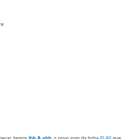
omeçar, temos
ibb & obb
, o novo jogo da linha
PLAY
que