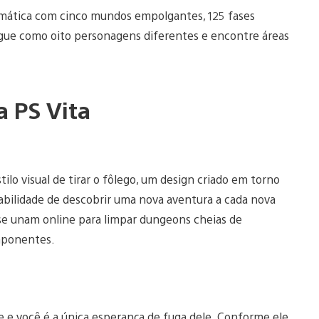
omática com cinco mundos empolgantes, 125 fases
Jogue como oito personagens diferentes e encontre áreas
a PS Vita
lo visual de tirar o fôlego, um design criado em torno
habilidade de descobrir uma nova aventura a cada nova
se unam online para limpar dungeons cheias de
imponentes.
 e você é a única esperança de fuga dele. Conforme ele