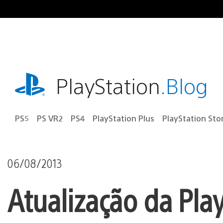
Ir
para
o
conteúdo
playstation.com
PlayStation
.Blog
PS5
PS VR2
PS4
PlayStation Plus
PlayStation Sto
06/08/2013
Atualização da Pla