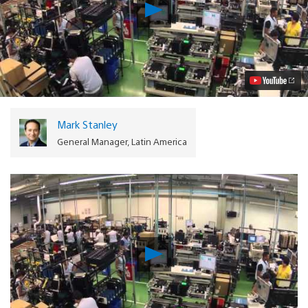
Reproduzir
PlayStation
3
Fabricado
no
Brasil
e
Novos
Jogos
Localizados
Mark Stanley
em
Português
General Manager, Latin America
Vídeo
Reproduzir
Vídeo