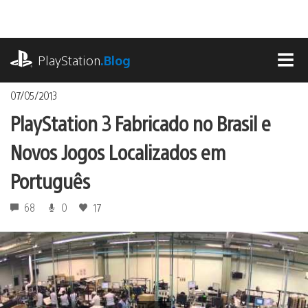
Ir
para
o
playstation.com
conteúdo
PlayStation
.Blog
MEN
07/05/2013
PlayStation 3 Fabricado no Brasil e
Novos Jogos Localizados em
Português
68
0
17