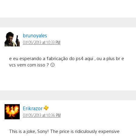
brunoyales
07/05/2013 at 10:33 PM
e eu esperando a fabricação do ps4 aqui , ou a plus br e
vcs vem com isso ? 🙁
Erikrazor
07/05/2013 at 10:36 PM
This is a joke, Sony! The price is ridiculously expensive