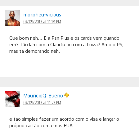
morpheu-vicious
07/05/2013 at 11:18 PM
Que bom neh… E a Psn Plus e os cards vem quando
em? Tão lah com a Claudia ou com a Luiza? Amo o PS,
mas tá demorando neh.
MauricioQ_Bueno
07/05/2013 at 11:23 PM
e tao simples fazer um acordo com o visa e lançar o
próprio cartão com e nos EUA.