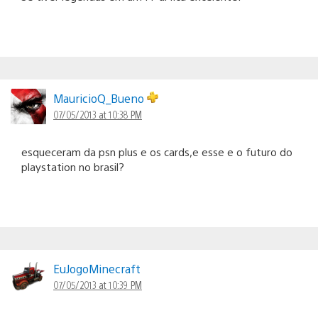
MauricioQ_Bueno
07/05/2013 at 10:38 PM
esqueceram da psn plus e os cards,e esse e o futuro do
playstation no brasil?
EuJogoMinecraft
07/05/2013 at 10:39 PM