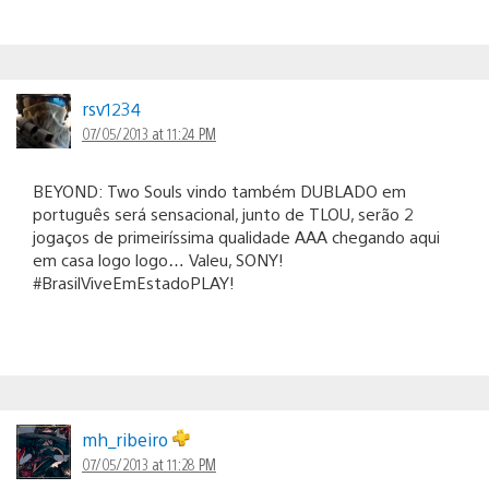
rsv1234
07/05/2013 at 11:24 PM
BEYOND: Two Souls vindo também DUBLADO em
português será sensacional, junto de TLOU, serão 2
jogaços de primeiríssima qualidade AAA chegando aqui
em casa logo logo… Valeu, SONY!
#BrasilViveEmEstadoPLAY!
mh_ribeiro
07/05/2013 at 11:28 PM