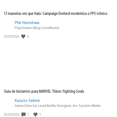
13 maneiras em que Halo: Campaign Evolved moderniza o FPS icônico
Phil Hornshaw
PlayStation Blog Contributor
4
Data
23/07/2026
de
publicação:
Guia de Iniciantes para MARVEL Tōkon: Fighting Souls
Kazuto Sekine
Game Director, Lead Battle Designer, Arc System Works
1
5
Data
20/07/2026