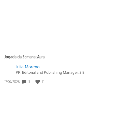
de
publicação:
Jogada da Semana: Aura
Julia Moreno
PR, Editorial and Publishing Manager, SIE
3
11
Data
17/07/2026
de
publicação: