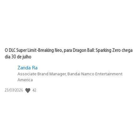
O DLC Super Limit-Breaking Neo, para Dragon Ball: Sparking Zero chega
dia 30 de julho
Zanda Ra
Associate Brand Manager, Bandai Namco Entertainment
America
42
Data
23/07/2026
de
publicação: