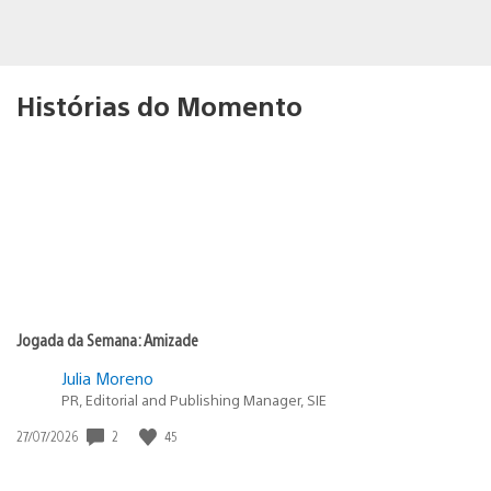
Histórias do Momento
Jogada da Semana: Amizade
Julia Moreno
PR, Editorial and Publishing Manager, SIE
2
45
Data
27/07/2026
de
publicação: