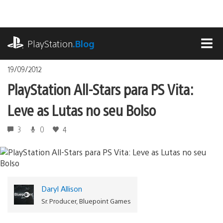
Ir
para
o
playstation.com
conteúdo
PlayStation
.Blog
MEN
19/09/2012
PlayStation All-Stars para PS Vita:
Leve as Lutas no seu Bolso
3
0
4
Daryl Allison
Sr. Producer, Bluepoint Games