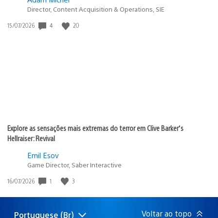
Director, Content Acquisition & Operations, SIE
4
20
Data
15/07/2026
de
publicação:
Explore as sensações mais extremas do terror em Clive Barker’s
Hellraiser: Revival
Emil Esov
Game Director, Saber Interactive
1
3
Data
16/07/2026
de
publicação:
Voltar ao topo
Portuguese (Br)