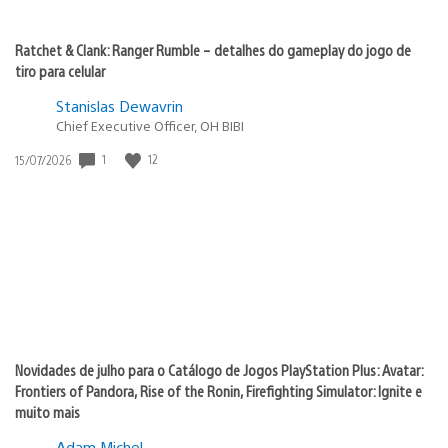
Ratchet & Clank: Ranger Rumble – detalhes do gameplay do jogo de
tiro para celular
Stanislas Dewavrin
Chief Executive Officer, OH BIBI
1
12
Data
15/07/2026
de
publicação:
Novidades de julho para o Catálogo de Jogos PlayStation Plus: Avatar:
Frontiers of Pandora, Rise of the Ronin, Firefighting Simulator: Ignite e
muito mais
Adam Michel