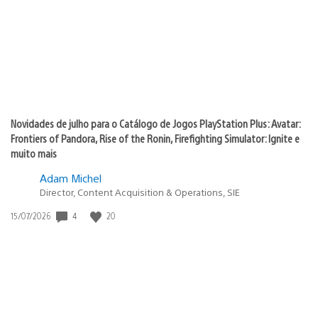
Novidades de julho para o Catálogo de Jogos PlayStation Plus: Avatar:
Frontiers of Pandora, Rise of the Ronin, Firefighting Simulator: Ignite e
muito mais
Adam Michel
Director, Content Acquisition & Operations, SIE
4
20
Data
15/07/2026
de
publicação: