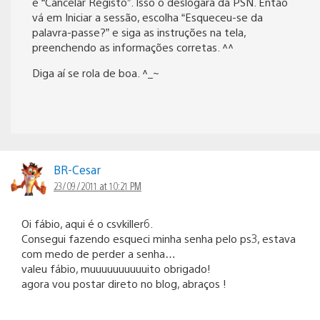
e “Cancelar Registo”. Isso o deslogará da PSN. Então
vá em Iniciar a sessão, escolha “Esqueceu-se da
palavra-passe?” e siga as instruções na tela,
preenchendo as informações corretas. ^^
Diga aí se rola de boa. ^_~
BR-Cesar
23/09/2011 at 10:21 PM
Oi fábio, aqui é o csvkiller6.
Consegui fazendo esqueci minha senha pelo ps3, estava
com medo de perder a senha…
valeu fábio, muuuuuuuuuuito obrigado!
agora vou postar direto no blog, abraços !