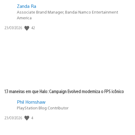
Zanda Ra
Associate Brand Manager, Bandai Namco Entertainment
America
42
Data
23/07/2026
de
publicação:
13 maneiras em que Halo: Campaign Evolved moderniza o FPS icônico
Phil Hornshaw
PlayStation Blog Contributor
4
Data
23/07/2026
de
publicação: