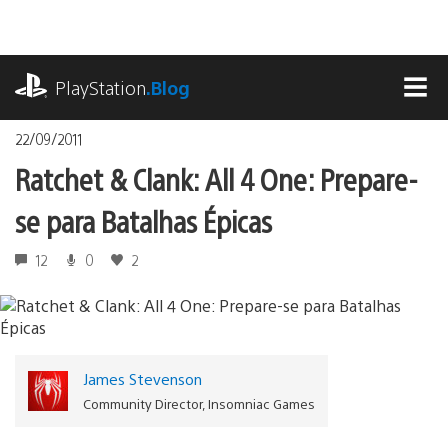
Ir
para
o
playstation.com
conteúdo
PlayStation
.Blog
MEN
22/09/2011
Ratchet & Clank: All 4 One: Prepare-
se para Batalhas Épicas
12
0
2
James Stevenson
Community Director, Insomniac Games