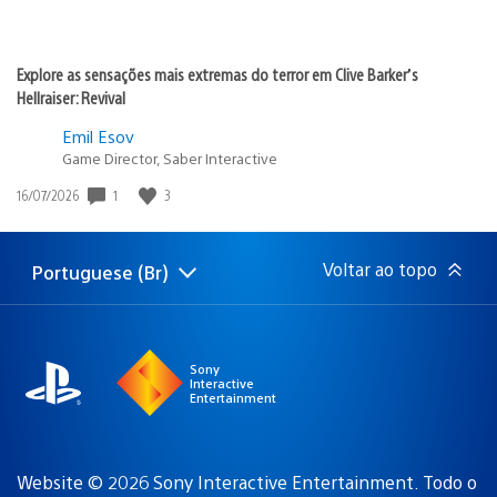
Explore as sensações mais extremas do terror em Clive Barker’s
Hellraiser: Revival
Emil Esov
Game Director, Saber Interactive
1
3
Data
16/07/2026
de
publicação:
Voltar ao topo
Portuguese (Br)
Selecione
Região
uma
atual:
região
Sony
Interactive
Entertainment
Website © 2026 Sony Interactive Entertainment. Todo o