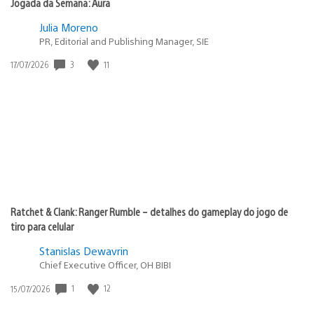
Jogada da Semana: Aura
Julia Moreno
PR, Editorial and Publishing Manager, SIE
3
11
Data
17/07/2026
de
publicação:
Ratchet & Clank: Ranger Rumble – detalhes do gameplay do jogo de
tiro para celular
Stanislas Dewavrin
Chief Executive Officer, OH BIBI
1
12
Data
15/07/2026
de
publicação: