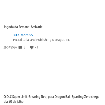
Jogada da Semana: Amizade
Julia Moreno
PR, Editorial and Publishing Manager, SIE
2
45
Data
27/07/2026
de
publicação:
O DLC Super Limit-Breaking Neo, para Dragon Ball: Sparking Zero chega
dia 30 de julho