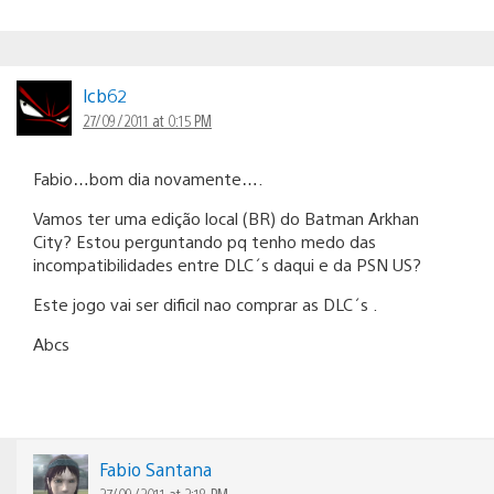
lcb62
27/09/2011 at 0:15 PM
Fabio…bom dia novamente….
Vamos ter uma edição local (BR) do Batman Arkhan
City? Estou perguntando pq tenho medo das
incompatibilidades entre DLC´s daqui e da PSN US?
Este jogo vai ser dificil nao comprar as DLC´s .
Abcs
Fabio Santana
27/09/2011 at 2:18 PM