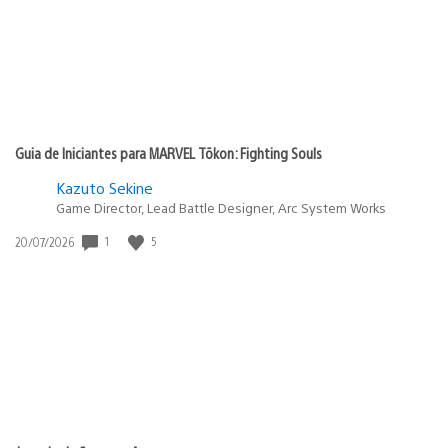
Guia de Iniciantes para MARVEL Tōkon: Fighting Souls
Kazuto Sekine
Game Director, Lead Battle Designer, Arc System Works
1
5
Data
20/07/2026
de
publicação: